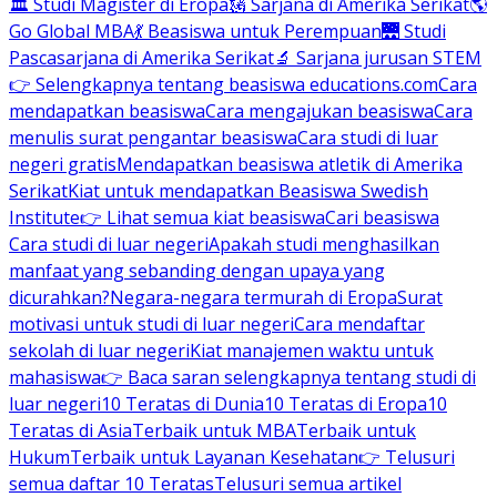
🏛 Studi Magister di Eropa
🗽 Sarjana di Amerika Serikat
🌎
Go Global MBA
💃 Beasiswa untuk Perempuan
🌉 Studi
Pascasarjana di Amerika Serikat
🔬 Sarjana jurusan STEM
👉 Selengkapnya tentang beasiswa educations.com
Cara
mendapatkan beasiswa
Cara mengajukan beasiswa
Cara
menulis surat pengantar beasiswa
Cara studi di luar
negeri gratis
Mendapatkan beasiswa atletik di Amerika
Serikat
Kiat untuk mendapatkan Beasiswa Swedish
Institute
👉 Lihat semua kiat beasiswa
Cari beasiswa
Cara studi di luar negeri
Apakah studi menghasilkan
manfaat yang sebanding dengan upaya yang
dicurahkan?
Negara-negara termurah di Eropa
Surat
motivasi untuk studi di luar negeri
Cara mendaftar
sekolah di luar negeri
Kiat manajemen waktu untuk
mahasiswa
👉 Baca saran selengkapnya tentang studi di
luar negeri
10 Teratas di Dunia
10 Teratas di Eropa
10
Teratas di Asia
Terbaik untuk MBA
Terbaik untuk
Hukum
Terbaik untuk Layanan Kesehatan
👉 Telusuri
semua daftar 10 Teratas
Telusuri semua artikel