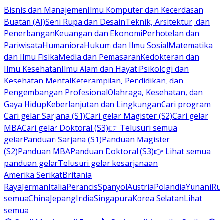
Bisnis dan Manajemen
Ilmu Komputer dan Kecerdasan
Buatan (AI)
Seni Rupa dan Desain
Teknik, Arsitektur, dan
Penerbangan
Keuangan dan Ekonomi
Perhotelan dan
Pariwisata
Humaniora
Hukum dan Ilmu Sosial
Matematika
dan Ilmu Fisika
Media dan Pemasaran
Kedokteran dan
Ilmu Kesehatan
Ilmu Alam dan Hayati
Psikologi dan
Kesehatan Mental
Keterampilan, Pendidikan, dan
Pengembangan Profesional
Olahraga, Kesehatan, dan
Gaya Hidup
Keberlanjutan dan Lingkungan
Cari program
Cari gelar Sarjana (S1)
Cari gelar Magister (S2)
Cari gelar
MBA
Cari gelar Doktoral (S3)
👉 Telusuri semua
gelar
Panduan Sarjana (S1)
Panduan Magister
(S2)
Panduan MBA
Panduan Doktoral (S3)
👉 Lihat semua
panduan gelar
Telusuri gelar kesarjanaan
Amerika Serikat
Britania
Raya
Jerman
Italia
Perancis
Spanyol
Austria
Polandia
Yunani
R
semua
China
Jepang
India
Singapura
Korea Selatan
Lihat
semua