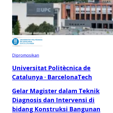
Dipromosikan
Universitat Politècnica de
Catalunya · BarcelonaTech
Gelar Magister dalam Teknik
Diagnosis dan Intervensi di
bidang Konstruksi Bangunan