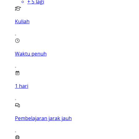
+
5
lagi
Kuliah
Waktu penuh
1
hari
Pembelajaran jarak jauh