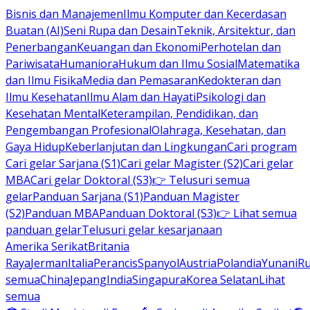
Bisnis dan Manajemen
Ilmu Komputer dan Kecerdasan
Buatan (AI)
Seni Rupa dan Desain
Teknik, Arsitektur, dan
Penerbangan
Keuangan dan Ekonomi
Perhotelan dan
Pariwisata
Humaniora
Hukum dan Ilmu Sosial
Matematika
dan Ilmu Fisika
Media dan Pemasaran
Kedokteran dan
Ilmu Kesehatan
Ilmu Alam dan Hayati
Psikologi dan
Kesehatan Mental
Keterampilan, Pendidikan, dan
Pengembangan Profesional
Olahraga, Kesehatan, dan
Gaya Hidup
Keberlanjutan dan Lingkungan
Cari program
Cari gelar Sarjana (S1)
Cari gelar Magister (S2)
Cari gelar
MBA
Cari gelar Doktoral (S3)
👉 Telusuri semua
gelar
Panduan Sarjana (S1)
Panduan Magister
(S2)
Panduan MBA
Panduan Doktoral (S3)
👉 Lihat semua
panduan gelar
Telusuri gelar kesarjanaan
Amerika Serikat
Britania
Raya
Jerman
Italia
Perancis
Spanyol
Austria
Polandia
Yunani
R
semua
China
Jepang
India
Singapura
Korea Selatan
Lihat
semua