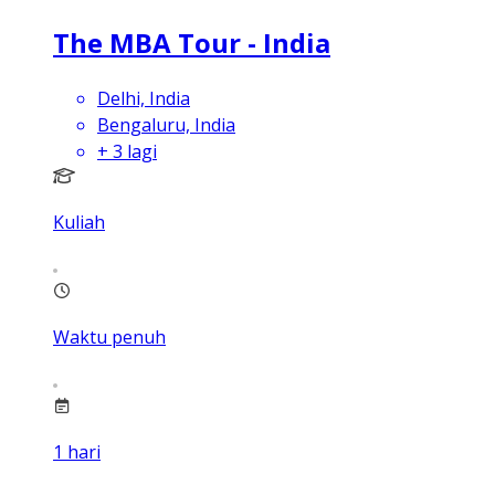
The MBA Tour - India
Delhi, India
Bengaluru, India
+
3
lagi
Kuliah
Waktu penuh
1
hari