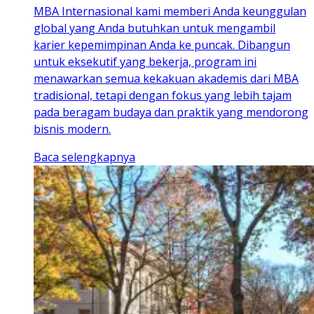
MBA Internasional kami memberi Anda keunggulan
global yang Anda butuhkan untuk mengambil
karier kepemimpinan Anda ke puncak. Dibangun
untuk eksekutif yang bekerja, program ini
menawarkan semua kekakuan akademis dari MBA
tradisional, tetapi dengan fokus yang lebih tajam
pada beragam budaya dan praktik yang mendorong
bisnis modern.
Baca selengkapnya