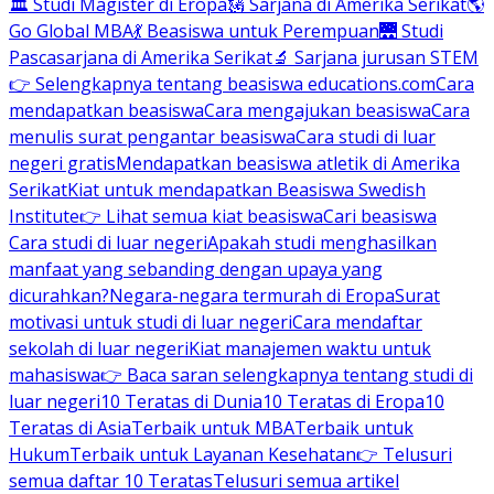
🏛 Studi Magister di Eropa
🗽 Sarjana di Amerika Serikat
🌎
Go Global MBA
💃 Beasiswa untuk Perempuan
🌉 Studi
Pascasarjana di Amerika Serikat
🔬 Sarjana jurusan STEM
👉 Selengkapnya tentang beasiswa educations.com
Cara
mendapatkan beasiswa
Cara mengajukan beasiswa
Cara
menulis surat pengantar beasiswa
Cara studi di luar
negeri gratis
Mendapatkan beasiswa atletik di Amerika
Serikat
Kiat untuk mendapatkan Beasiswa Swedish
Institute
👉 Lihat semua kiat beasiswa
Cari beasiswa
Cara studi di luar negeri
Apakah studi menghasilkan
manfaat yang sebanding dengan upaya yang
dicurahkan?
Negara-negara termurah di Eropa
Surat
motivasi untuk studi di luar negeri
Cara mendaftar
sekolah di luar negeri
Kiat manajemen waktu untuk
mahasiswa
👉 Baca saran selengkapnya tentang studi di
luar negeri
10 Teratas di Dunia
10 Teratas di Eropa
10
Teratas di Asia
Terbaik untuk MBA
Terbaik untuk
Hukum
Terbaik untuk Layanan Kesehatan
👉 Telusuri
semua daftar 10 Teratas
Telusuri semua artikel