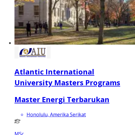
Atlantic International
University Masters Programs
Master Energi Terbarukan
Honolulu, Amerika Serikat
MSc