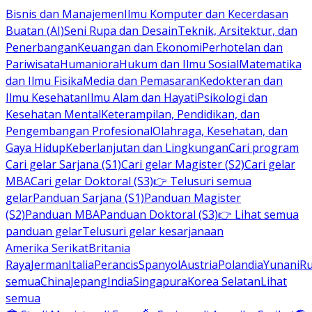
Bisnis dan Manajemen
Ilmu Komputer dan Kecerdasan
Buatan (AI)
Seni Rupa dan Desain
Teknik, Arsitektur, dan
Penerbangan
Keuangan dan Ekonomi
Perhotelan dan
Pariwisata
Humaniora
Hukum dan Ilmu Sosial
Matematika
dan Ilmu Fisika
Media dan Pemasaran
Kedokteran dan
Ilmu Kesehatan
Ilmu Alam dan Hayati
Psikologi dan
Kesehatan Mental
Keterampilan, Pendidikan, dan
Pengembangan Profesional
Olahraga, Kesehatan, dan
Gaya Hidup
Keberlanjutan dan Lingkungan
Cari program
Cari gelar Sarjana (S1)
Cari gelar Magister (S2)
Cari gelar
MBA
Cari gelar Doktoral (S3)
👉 Telusuri semua
gelar
Panduan Sarjana (S1)
Panduan Magister
(S2)
Panduan MBA
Panduan Doktoral (S3)
👉 Lihat semua
panduan gelar
Telusuri gelar kesarjanaan
Amerika Serikat
Britania
Raya
Jerman
Italia
Perancis
Spanyol
Austria
Polandia
Yunani
R
semua
China
Jepang
India
Singapura
Korea Selatan
Lihat
semua