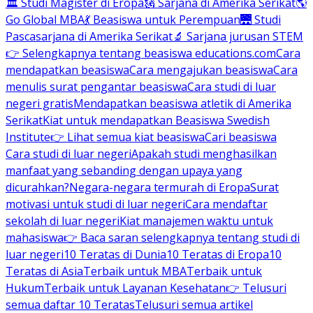
🏛 Studi Magister di Eropa
🗽 Sarjana di Amerika Serikat
🌎
Go Global MBA
💃 Beasiswa untuk Perempuan
🌉 Studi
Pascasarjana di Amerika Serikat
🔬 Sarjana jurusan STEM
👉 Selengkapnya tentang beasiswa educations.com
Cara
mendapatkan beasiswa
Cara mengajukan beasiswa
Cara
menulis surat pengantar beasiswa
Cara studi di luar
negeri gratis
Mendapatkan beasiswa atletik di Amerika
Serikat
Kiat untuk mendapatkan Beasiswa Swedish
Institute
👉 Lihat semua kiat beasiswa
Cari beasiswa
Cara studi di luar negeri
Apakah studi menghasilkan
manfaat yang sebanding dengan upaya yang
dicurahkan?
Negara-negara termurah di Eropa
Surat
motivasi untuk studi di luar negeri
Cara mendaftar
sekolah di luar negeri
Kiat manajemen waktu untuk
mahasiswa
👉 Baca saran selengkapnya tentang studi di
luar negeri
10 Teratas di Dunia
10 Teratas di Eropa
10
Teratas di Asia
Terbaik untuk MBA
Terbaik untuk
Hukum
Terbaik untuk Layanan Kesehatan
👉 Telusuri
semua daftar 10 Teratas
Telusuri semua artikel