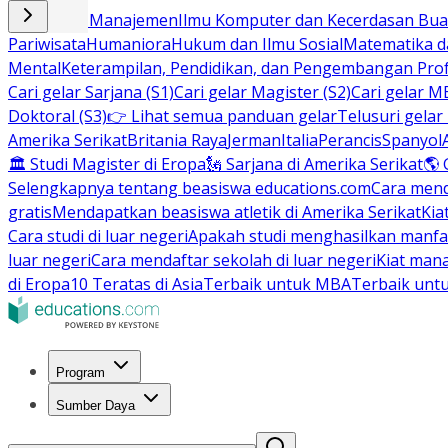
Bisnis dan Manajemen
Ilmu Komputer dan Kecerdasan Buat
Pariwisata
Humaniora
Hukum dan Ilmu Sosial
Matematika da
Mental
Keterampilan, Pendidikan, dan Pengembangan Prof
Cari gelar Sarjana (S1)
Cari gelar Magister (S2)
Cari gelar M
Doktoral (S3)
👉 Lihat semua panduan gelar
Telusuri gelar
Amerika Serikat
Britania Raya
Jerman
Italia
Perancis
Spanyol
🏛 Studi Magister di Eropa
🗽 Sarjana di Amerika Serikat
🌎 
Selengkapnya tentang beasiswa educations.com
Cara men
gratis
Mendapatkan beasiswa atletik di Amerika Serikat
Kia
Cara studi di luar negeri
Apakah studi menghasilkan manfa
luar negeri
Cara mendaftar sekolah di luar negeri
Kiat man
di Eropa
10 Teratas di Asia
Terbaik untuk MBA
Terbaik unt
Program
Sumber Daya