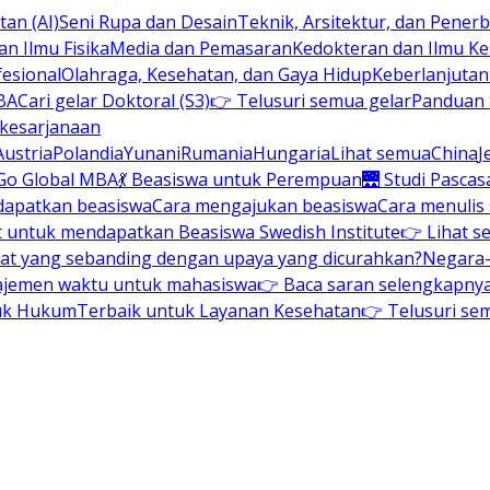
an (AI)
Seni Rupa dan Desain
Teknik, Arsitektur, dan Pene
n Ilmu Fisika
Media dan Pemasaran
Kedokteran dan Ilmu K
esional
Olahraga, Kesehatan, dan Gaya Hidup
Keberlanjuta
BA
Cari gelar Doktoral (S3)
👉 Telusuri semua gelar
Panduan S
 kesarjanaan
Austria
Polandia
Yunani
Rumania
Hungaria
Lihat semua
China
J
Go Global MBA
💃 Beasiswa untuk Perempuan
🌉 Studi Pascas
dapatkan beasiswa
Cara mengajukan beasiswa
Cara menulis
t untuk mendapatkan Beasiswa Swedish Institute
👉 Lihat s
at yang sebanding dengan upaya yang dicurahkan?
Negara-
ajemen waktu untuk mahasiswa
👉 Baca saran selengkapnya 
uk Hukum
Terbaik untuk Layanan Kesehatan
👉 Telusuri se