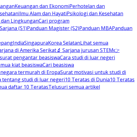
rbangan
Keuangan dan Ekonomi
Perhotelan dan
esehatan
Ilmu Alam dan Hayati
Psikologi dan Kesehatan
n dan Lingkungan
Cari program
arjana (S1)
Panduan Magister (S2)
Panduan MBA
Panduan
epang
India
Singapura
Korea Selatan
Lihat semua
arjana di Amerika Serikat
🔬 Sarjana jurusan STEM
👉
 surat pengantar beasiswa
Cara studi di luar negeri
emua kiat beasiswa
Cari beasiswa
negara termurah di Eropa
Surat motivasi untuk studi di
tentang studi di luar negeri
10 Teratas di Dunia
10 Teratas
mua daftar 10 Teratas
Telusuri semua artikel