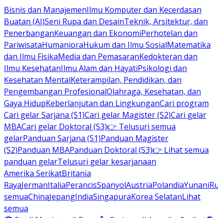
Bisnis dan Manajemen
Ilmu Komputer dan Kecerdasan
Buatan (AI)
Seni Rupa dan Desain
Teknik, Arsitektur, dan
Penerbangan
Keuangan dan Ekonomi
Perhotelan dan
Pariwisata
Humaniora
Hukum dan Ilmu Sosial
Matematika
dan Ilmu Fisika
Media dan Pemasaran
Kedokteran dan
Ilmu Kesehatan
Ilmu Alam dan Hayati
Psikologi dan
Kesehatan Mental
Keterampilan, Pendidikan, dan
Pengembangan Profesional
Olahraga, Kesehatan, dan
Gaya Hidup
Keberlanjutan dan Lingkungan
Cari program
Cari gelar Sarjana (S1)
Cari gelar Magister (S2)
Cari gelar
MBA
Cari gelar Doktoral (S3)
👉 Telusuri semua
gelar
Panduan Sarjana (S1)
Panduan Magister
(S2)
Panduan MBA
Panduan Doktoral (S3)
👉 Lihat semua
panduan gelar
Telusuri gelar kesarjanaan
Amerika Serikat
Britania
Raya
Jerman
Italia
Perancis
Spanyol
Austria
Polandia
Yunani
R
semua
China
Jepang
India
Singapura
Korea Selatan
Lihat
semua