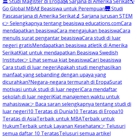
🏛 Studi Magister di Eropa
🗽 Sarjana di Amerika Serikat
🌎
Go Global MBA
💃 Beasiswa untuk Perempuan
🌉 Studi
Pascasarjana di Amerika Serikat
🔬 Sarjana jurusan STEM
👉 Selengkapnya tentang beasiswa educations.com
Cara
mendapatkan beasiswa
Cara mengajukan beasiswa
Cara
menulis surat pengantar beasiswa
Cara studi di luar
negeri gratis
Mendapatkan beasiswa atletik di Amerika
Serikat
Kiat untuk mendapatkan Beasiswa Swedish
Institute
👉 Lihat semua kiat beasiswa
Cari beasiswa
Cara studi di luar negeri
Apakah studi menghasilkan
manfaat yang sebanding dengan upaya yang
dicurahkan?
Negara-negara termurah di Eropa
Surat
motivasi untuk studi di luar negeri
Cara mendaftar
sekolah di luar negeri
Kiat manajemen waktu untuk
mahasiswa
👉 Baca saran selengkapnya tentang studi di
luar negeri
10 Teratas di Dunia
10 Teratas di Eropa
10
Teratas di Asia
Terbaik untuk MBA
Terbaik untuk
Hukum
Terbaik untuk Layanan Kesehatan
👉 Telusuri
semua daftar 10 Teratas
Telusuri semua artikel