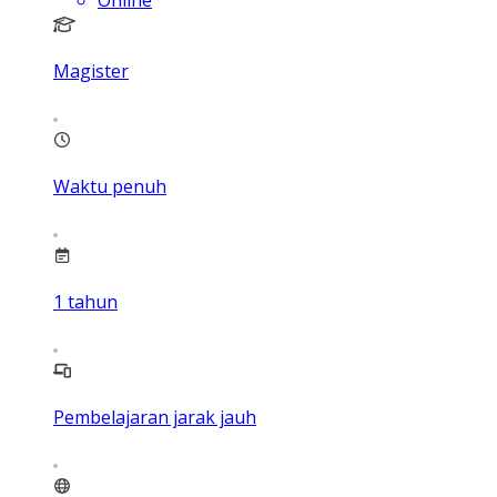
Magister
Waktu penuh
1
tahun
Pembelajaran jarak jauh