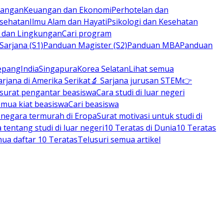
rbangan
Keuangan dan Ekonomi
Perhotelan dan
esehatan
Ilmu Alam dan Hayati
Psikologi dan Kesehatan
n dan Lingkungan
Cari program
arjana (S1)
Panduan Magister (S2)
Panduan MBA
Panduan
epang
India
Singapura
Korea Selatan
Lihat semua
arjana di Amerika Serikat
🔬 Sarjana jurusan STEM
👉
 surat pengantar beasiswa
Cara studi di luar negeri
emua kiat beasiswa
Cari beasiswa
negara termurah di Eropa
Surat motivasi untuk studi di
tentang studi di luar negeri
10 Teratas di Dunia
10 Teratas
mua daftar 10 Teratas
Telusuri semua artikel