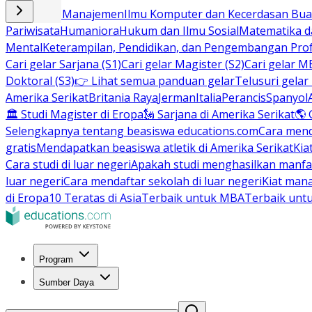
Bisnis dan Manajemen
Ilmu Komputer dan Kecerdasan Buat
Pariwisata
Humaniora
Hukum dan Ilmu Sosial
Matematika da
Mental
Keterampilan, Pendidikan, dan Pengembangan Prof
Cari gelar Sarjana (S1)
Cari gelar Magister (S2)
Cari gelar M
Doktoral (S3)
👉 Lihat semua panduan gelar
Telusuri gelar
Amerika Serikat
Britania Raya
Jerman
Italia
Perancis
Spanyol
🏛 Studi Magister di Eropa
🗽 Sarjana di Amerika Serikat
🌎 
Selengkapnya tentang beasiswa educations.com
Cara men
gratis
Mendapatkan beasiswa atletik di Amerika Serikat
Kia
Cara studi di luar negeri
Apakah studi menghasilkan manfa
luar negeri
Cara mendaftar sekolah di luar negeri
Kiat man
di Eropa
10 Teratas di Asia
Terbaik untuk MBA
Terbaik unt
Program
Sumber Daya