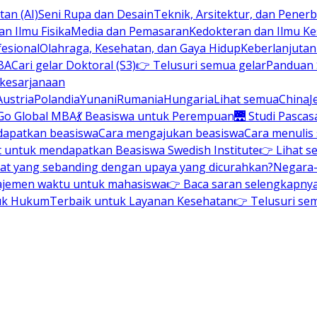
an (AI)
Seni Rupa dan Desain
Teknik, Arsitektur, dan Pene
n Ilmu Fisika
Media dan Pemasaran
Kedokteran dan Ilmu K
esional
Olahraga, Kesehatan, dan Gaya Hidup
Keberlanjuta
BA
Cari gelar Doktoral (S3)
👉 Telusuri semua gelar
Panduan S
 kesarjanaan
Austria
Polandia
Yunani
Rumania
Hungaria
Lihat semua
China
J
Go Global MBA
💃 Beasiswa untuk Perempuan
🌉 Studi Pascas
dapatkan beasiswa
Cara mengajukan beasiswa
Cara menulis
t untuk mendapatkan Beasiswa Swedish Institute
👉 Lihat s
at yang sebanding dengan upaya yang dicurahkan?
Negara-
ajemen waktu untuk mahasiswa
👉 Baca saran selengkapnya 
uk Hukum
Terbaik untuk Layanan Kesehatan
👉 Telusuri se