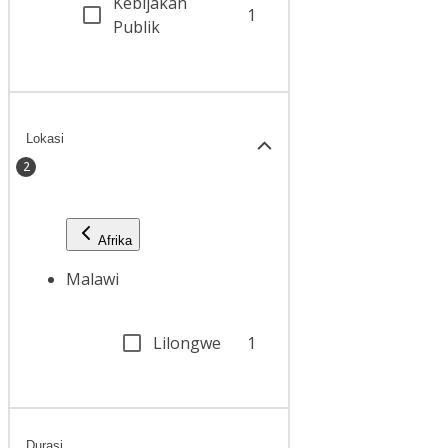
Kebijakan
1
Publik
Lokasi
2
Afrika
Malawi
Lilongwe
1
Durasi