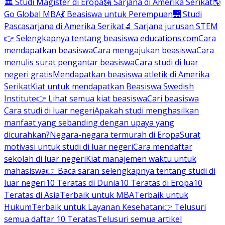
🏛 Studi Magister di Eropa
🗽 Sarjana di Amerika Serikat
🌎
Go Global MBA
💃 Beasiswa untuk Perempuan
🌉 Studi
Pascasarjana di Amerika Serikat
🔬 Sarjana jurusan STEM
👉 Selengkapnya tentang beasiswa educations.com
Cara
mendapatkan beasiswa
Cara mengajukan beasiswa
Cara
menulis surat pengantar beasiswa
Cara studi di luar
negeri gratis
Mendapatkan beasiswa atletik di Amerika
Serikat
Kiat untuk mendapatkan Beasiswa Swedish
Institute
👉 Lihat semua kiat beasiswa
Cari beasiswa
Cara studi di luar negeri
Apakah studi menghasilkan
manfaat yang sebanding dengan upaya yang
dicurahkan?
Negara-negara termurah di Eropa
Surat
motivasi untuk studi di luar negeri
Cara mendaftar
sekolah di luar negeri
Kiat manajemen waktu untuk
mahasiswa
👉 Baca saran selengkapnya tentang studi di
luar negeri
10 Teratas di Dunia
10 Teratas di Eropa
10
Teratas di Asia
Terbaik untuk MBA
Terbaik untuk
Hukum
Terbaik untuk Layanan Kesehatan
👉 Telusuri
semua daftar 10 Teratas
Telusuri semua artikel