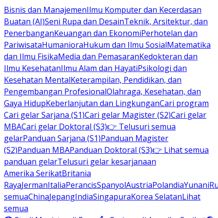
Bisnis dan Manajemen
Ilmu Komputer dan Kecerdasan
Buatan (AI)
Seni Rupa dan Desain
Teknik, Arsitektur, dan
Penerbangan
Keuangan dan Ekonomi
Perhotelan dan
Pariwisata
Humaniora
Hukum dan Ilmu Sosial
Matematika
dan Ilmu Fisika
Media dan Pemasaran
Kedokteran dan
Ilmu Kesehatan
Ilmu Alam dan Hayati
Psikologi dan
Kesehatan Mental
Keterampilan, Pendidikan, dan
Pengembangan Profesional
Olahraga, Kesehatan, dan
Gaya Hidup
Keberlanjutan dan Lingkungan
Cari program
Cari gelar Sarjana (S1)
Cari gelar Magister (S2)
Cari gelar
MBA
Cari gelar Doktoral (S3)
👉 Telusuri semua
gelar
Panduan Sarjana (S1)
Panduan Magister
(S2)
Panduan MBA
Panduan Doktoral (S3)
👉 Lihat semua
panduan gelar
Telusuri gelar kesarjanaan
Amerika Serikat
Britania
Raya
Jerman
Italia
Perancis
Spanyol
Austria
Polandia
Yunani
R
semua
China
Jepang
India
Singapura
Korea Selatan
Lihat
semua