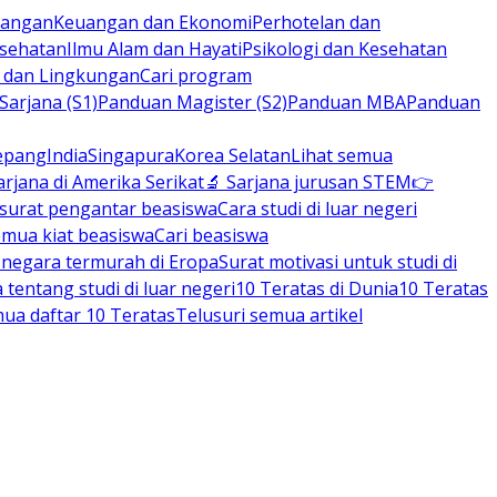
rbangan
Keuangan dan Ekonomi
Perhotelan dan
esehatan
Ilmu Alam dan Hayati
Psikologi dan Kesehatan
n dan Lingkungan
Cari program
arjana (S1)
Panduan Magister (S2)
Panduan MBA
Panduan
epang
India
Singapura
Korea Selatan
Lihat semua
arjana di Amerika Serikat
🔬 Sarjana jurusan STEM
👉
 surat pengantar beasiswa
Cara studi di luar negeri
emua kiat beasiswa
Cari beasiswa
negara termurah di Eropa
Surat motivasi untuk studi di
tentang studi di luar negeri
10 Teratas di Dunia
10 Teratas
mua daftar 10 Teratas
Telusuri semua artikel