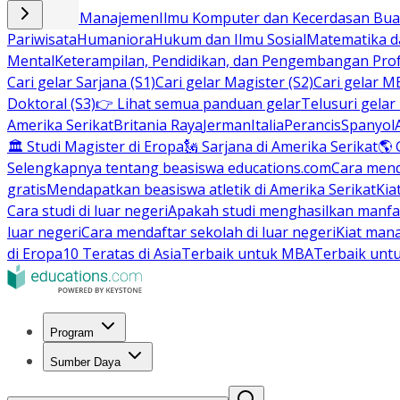
Bisnis dan Manajemen
Ilmu Komputer dan Kecerdasan Buat
Pariwisata
Humaniora
Hukum dan Ilmu Sosial
Matematika da
Mental
Keterampilan, Pendidikan, dan Pengembangan Prof
Cari gelar Sarjana (S1)
Cari gelar Magister (S2)
Cari gelar M
Doktoral (S3)
👉 Lihat semua panduan gelar
Telusuri gelar
Amerika Serikat
Britania Raya
Jerman
Italia
Perancis
Spanyol
🏛 Studi Magister di Eropa
🗽 Sarjana di Amerika Serikat
🌎 
Selengkapnya tentang beasiswa educations.com
Cara men
gratis
Mendapatkan beasiswa atletik di Amerika Serikat
Kia
Cara studi di luar negeri
Apakah studi menghasilkan manfa
luar negeri
Cara mendaftar sekolah di luar negeri
Kiat man
di Eropa
10 Teratas di Asia
Terbaik untuk MBA
Terbaik unt
Program
Sumber Daya