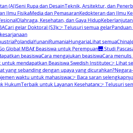
an (AI)
Seni Rupa dan Desain
Teknik, Arsitektur, dan Pene
n Ilmu Fisika
Media dan Pemasaran
Kedokteran dan Ilmu K
esional
Olahraga, Kesehatan, dan Gaya Hidup
Keberlanjuta
BA
Cari gelar Doktoral (S3)
👉 Telusuri semua gelar
Panduan S
 kesarjanaan
Austria
Polandia
Yunani
Rumania
Hungaria
Lihat semua
China
J
Go Global MBA
💃 Beasiswa untuk Perempuan
🌉 Studi Pascas
dapatkan beasiswa
Cara mengajukan beasiswa
Cara menulis
t untuk mendapatkan Beasiswa Swedish Institute
👉 Lihat s
at yang sebanding dengan upaya yang dicurahkan?
Negara-
ajemen waktu untuk mahasiswa
👉 Baca saran selengkapnya 
uk Hukum
Terbaik untuk Layanan Kesehatan
👉 Telusuri se