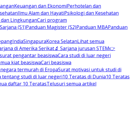
rbangan
Keuangan dan Ekonomi
Perhotelan dan
esehatan
Ilmu Alam dan Hayati
Psikologi dan Kesehatan
n dan Lingkungan
Cari program
arjana (S1)
Panduan Magister (S2)
Panduan MBA
Panduan
epang
India
Singapura
Korea Selatan
Lihat semua
arjana di Amerika Serikat
🔬 Sarjana jurusan STEM
👉
 surat pengantar beasiswa
Cara studi di luar negeri
emua kiat beasiswa
Cari beasiswa
negara termurah di Eropa
Surat motivasi untuk studi di
tentang studi di luar negeri
10 Teratas di Dunia
10 Teratas
mua daftar 10 Teratas
Telusuri semua artikel