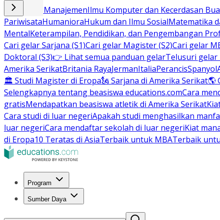
Bisnis dan Manajemen
Ilmu Komputer dan Kecerdasan Buat
Pariwisata
Humaniora
Hukum dan Ilmu Sosial
Matematika da
Mental
Keterampilan, Pendidikan, dan Pengembangan Prof
Cari gelar Sarjana (S1)
Cari gelar Magister (S2)
Cari gelar M
Doktoral (S3)
👉 Lihat semua panduan gelar
Telusuri gelar
Amerika Serikat
Britania Raya
Jerman
Italia
Perancis
Spanyol
🏛 Studi Magister di Eropa
🗽 Sarjana di Amerika Serikat
🌎 
Selengkapnya tentang beasiswa educations.com
Cara men
gratis
Mendapatkan beasiswa atletik di Amerika Serikat
Kia
Cara studi di luar negeri
Apakah studi menghasilkan manfa
luar negeri
Cara mendaftar sekolah di luar negeri
Kiat man
di Eropa
10 Teratas di Asia
Terbaik untuk MBA
Terbaik unt
Program
Sumber Daya