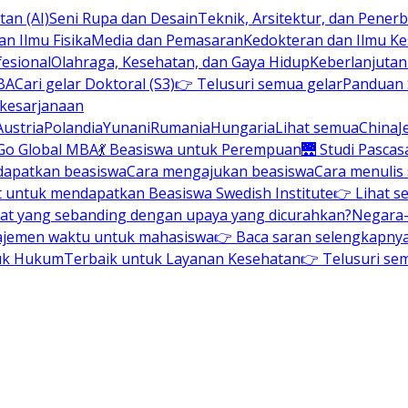
an (AI)
Seni Rupa dan Desain
Teknik, Arsitektur, dan Pene
n Ilmu Fisika
Media dan Pemasaran
Kedokteran dan Ilmu K
esional
Olahraga, Kesehatan, dan Gaya Hidup
Keberlanjuta
BA
Cari gelar Doktoral (S3)
👉 Telusuri semua gelar
Panduan S
 kesarjanaan
Austria
Polandia
Yunani
Rumania
Hungaria
Lihat semua
China
J
Go Global MBA
💃 Beasiswa untuk Perempuan
🌉 Studi Pascas
dapatkan beasiswa
Cara mengajukan beasiswa
Cara menulis
t untuk mendapatkan Beasiswa Swedish Institute
👉 Lihat s
at yang sebanding dengan upaya yang dicurahkan?
Negara-
ajemen waktu untuk mahasiswa
👉 Baca saran selengkapnya 
uk Hukum
Terbaik untuk Layanan Kesehatan
👉 Telusuri se