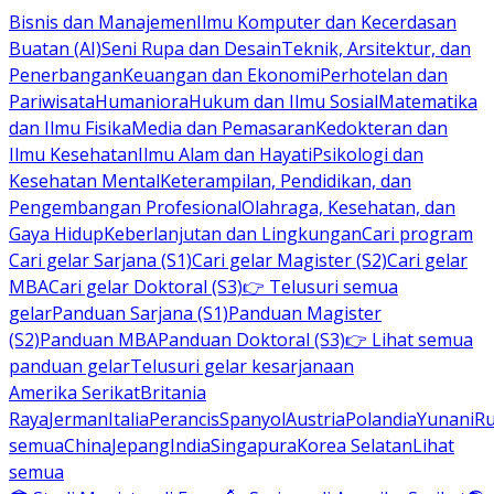
Bisnis dan Manajemen
Ilmu Komputer dan Kecerdasan
Buatan (AI)
Seni Rupa dan Desain
Teknik, Arsitektur, dan
Penerbangan
Keuangan dan Ekonomi
Perhotelan dan
Pariwisata
Humaniora
Hukum dan Ilmu Sosial
Matematika
dan Ilmu Fisika
Media dan Pemasaran
Kedokteran dan
Ilmu Kesehatan
Ilmu Alam dan Hayati
Psikologi dan
Kesehatan Mental
Keterampilan, Pendidikan, dan
Pengembangan Profesional
Olahraga, Kesehatan, dan
Gaya Hidup
Keberlanjutan dan Lingkungan
Cari program
Cari gelar Sarjana (S1)
Cari gelar Magister (S2)
Cari gelar
MBA
Cari gelar Doktoral (S3)
👉 Telusuri semua
gelar
Panduan Sarjana (S1)
Panduan Magister
(S2)
Panduan MBA
Panduan Doktoral (S3)
👉 Lihat semua
panduan gelar
Telusuri gelar kesarjanaan
Amerika Serikat
Britania
Raya
Jerman
Italia
Perancis
Spanyol
Austria
Polandia
Yunani
R
semua
China
Jepang
India
Singapura
Korea Selatan
Lihat
semua