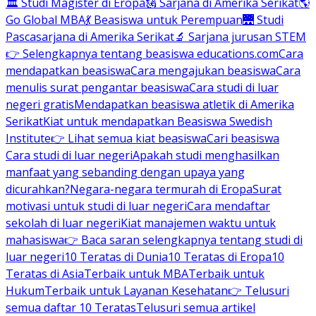
🏛 Studi Magister di Eropa
🗽 Sarjana di Amerika Serikat
🌎
Go Global MBA
💃 Beasiswa untuk Perempuan
🌉 Studi
Pascasarjana di Amerika Serikat
🔬 Sarjana jurusan STEM
👉 Selengkapnya tentang beasiswa educations.com
Cara
mendapatkan beasiswa
Cara mengajukan beasiswa
Cara
menulis surat pengantar beasiswa
Cara studi di luar
negeri gratis
Mendapatkan beasiswa atletik di Amerika
Serikat
Kiat untuk mendapatkan Beasiswa Swedish
Institute
👉 Lihat semua kiat beasiswa
Cari beasiswa
Cara studi di luar negeri
Apakah studi menghasilkan
manfaat yang sebanding dengan upaya yang
dicurahkan?
Negara-negara termurah di Eropa
Surat
motivasi untuk studi di luar negeri
Cara mendaftar
sekolah di luar negeri
Kiat manajemen waktu untuk
mahasiswa
👉 Baca saran selengkapnya tentang studi di
luar negeri
10 Teratas di Dunia
10 Teratas di Eropa
10
Teratas di Asia
Terbaik untuk MBA
Terbaik untuk
Hukum
Terbaik untuk Layanan Kesehatan
👉 Telusuri
semua daftar 10 Teratas
Telusuri semua artikel