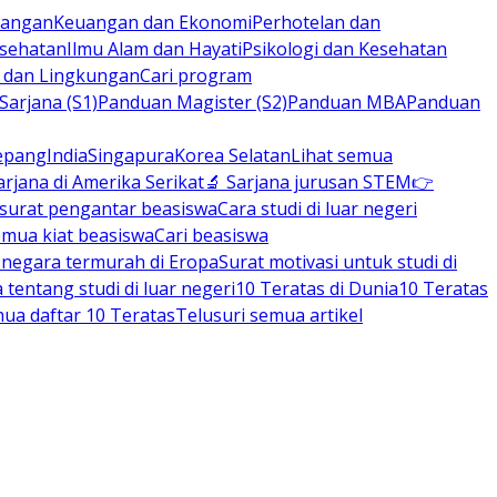
rbangan
Keuangan dan Ekonomi
Perhotelan dan
esehatan
Ilmu Alam dan Hayati
Psikologi dan Kesehatan
n dan Lingkungan
Cari program
arjana (S1)
Panduan Magister (S2)
Panduan MBA
Panduan
epang
India
Singapura
Korea Selatan
Lihat semua
arjana di Amerika Serikat
🔬 Sarjana jurusan STEM
👉
 surat pengantar beasiswa
Cara studi di luar negeri
emua kiat beasiswa
Cari beasiswa
negara termurah di Eropa
Surat motivasi untuk studi di
tentang studi di luar negeri
10 Teratas di Dunia
10 Teratas
mua daftar 10 Teratas
Telusuri semua artikel