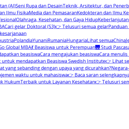
an (AI)
Seni Rupa dan Desain
Teknik, Arsitektur, dan Pene
n Ilmu Fisika
Media dan Pemasaran
Kedokteran dan Ilmu K
esional
Olahraga, Kesehatan, dan Gaya Hidup
Keberlanjuta
BA
Cari gelar Doktoral (S3)
👉 Telusuri semua gelar
Panduan S
 kesarjanaan
Austria
Polandia
Yunani
Rumania
Hungaria
Lihat semua
China
J
Go Global MBA
💃 Beasiswa untuk Perempuan
🌉 Studi Pascas
dapatkan beasiswa
Cara mengajukan beasiswa
Cara menulis
t untuk mendapatkan Beasiswa Swedish Institute
👉 Lihat s
at yang sebanding dengan upaya yang dicurahkan?
Negara-
ajemen waktu untuk mahasiswa
👉 Baca saran selengkapnya 
uk Hukum
Terbaik untuk Layanan Kesehatan
👉 Telusuri se