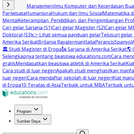
Bisnis dan Manajemen
Ilmu Komputer dan Kecerdasan Buat
Pariwisata
Humaniora
Hukum dan Ilmu Sosial
Matematika da
Mental
Keterampilan, Pendidikan, dan Pengembangan Prof
Cari gelar Sarjana (S1)
Cari gelar Magister (S2)
Cari gelar M
Doktoral (S3)
👉 Lihat semua panduan gelar
Telusuri gelar
Amerika Serikat
Britania Raya
Jerman
Italia
Perancis
Spanyol
🏛 Studi Magister di Eropa
🗽 Sarjana di Amerika Serikat
🌎 
Selengkapnya tentang beasiswa educations.com
Cara men
gratis
Mendapatkan beasiswa atletik di Amerika Serikat
Kia
Cara studi di luar negeri
Apakah studi menghasilkan manfa
luar negeri
Cara mendaftar sekolah di luar negeri
Kiat man
di Eropa
10 Teratas di Asia
Terbaik untuk MBA
Terbaik unt
Program
Sumber Daya