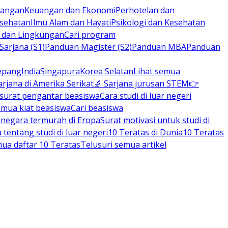
rbangan
Keuangan dan Ekonomi
Perhotelan dan
esehatan
Ilmu Alam dan Hayati
Psikologi dan Kesehatan
n dan Lingkungan
Cari program
arjana (S1)
Panduan Magister (S2)
Panduan MBA
Panduan
epang
India
Singapura
Korea Selatan
Lihat semua
arjana di Amerika Serikat
🔬 Sarjana jurusan STEM
👉
 surat pengantar beasiswa
Cara studi di luar negeri
emua kiat beasiswa
Cari beasiswa
negara termurah di Eropa
Surat motivasi untuk studi di
tentang studi di luar negeri
10 Teratas di Dunia
10 Teratas
mua daftar 10 Teratas
Telusuri semua artikel