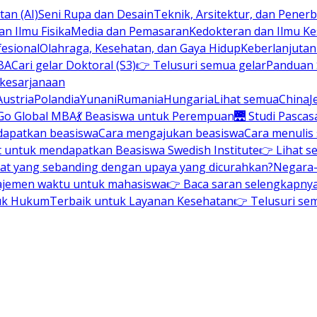
an (AI)
Seni Rupa dan Desain
Teknik, Arsitektur, dan Pene
n Ilmu Fisika
Media dan Pemasaran
Kedokteran dan Ilmu K
esional
Olahraga, Kesehatan, dan Gaya Hidup
Keberlanjuta
BA
Cari gelar Doktoral (S3)
👉 Telusuri semua gelar
Panduan S
 kesarjanaan
Austria
Polandia
Yunani
Rumania
Hungaria
Lihat semua
China
J
Go Global MBA
💃 Beasiswa untuk Perempuan
🌉 Studi Pascas
dapatkan beasiswa
Cara mengajukan beasiswa
Cara menulis
t untuk mendapatkan Beasiswa Swedish Institute
👉 Lihat s
at yang sebanding dengan upaya yang dicurahkan?
Negara-
ajemen waktu untuk mahasiswa
👉 Baca saran selengkapnya 
uk Hukum
Terbaik untuk Layanan Kesehatan
👉 Telusuri se