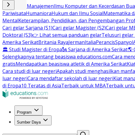
Bisnis dan Manajemen
Ilmu Komputer dan Kecerdasan Buat
Pariwisata
Humaniora
Hukum dan Ilmu Sosial
Matematika da
Mental
Keterampilan, Pendidikan, dan Pengembangan Prof
Cari gelar Sarjana (S1)
Cari gelar Magister (S2)
Cari gelar M
Doktoral (S3)
👉 Lihat semua panduan gelar
Telusuri gelar
Amerika Serikat
Britania Raya
Jerman
Italia
Perancis
Spanyol
🏛 Studi Magister di Eropa
🗽 Sarjana di Amerika Serikat
🌎 
Selengkapnya tentang beasiswa educations.com
Cara men
gratis
Mendapatkan beasiswa atletik di Amerika Serikat
Kia
Cara studi di luar negeri
Apakah studi menghasilkan manfa
luar negeri
Cara mendaftar sekolah di luar negeri
Kiat man
di Eropa
10 Teratas di Asia
Terbaik untuk MBA
Terbaik unt
Program
Sumber Daya