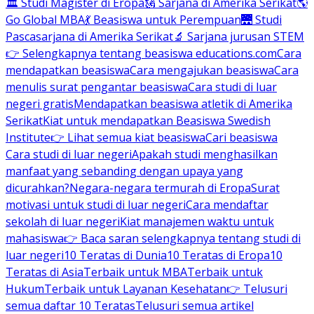
🏛 Studi Magister di Eropa
🗽 Sarjana di Amerika Serikat
🌎
Go Global MBA
💃 Beasiswa untuk Perempuan
🌉 Studi
Pascasarjana di Amerika Serikat
🔬 Sarjana jurusan STEM
👉 Selengkapnya tentang beasiswa educations.com
Cara
mendapatkan beasiswa
Cara mengajukan beasiswa
Cara
menulis surat pengantar beasiswa
Cara studi di luar
negeri gratis
Mendapatkan beasiswa atletik di Amerika
Serikat
Kiat untuk mendapatkan Beasiswa Swedish
Institute
👉 Lihat semua kiat beasiswa
Cari beasiswa
Cara studi di luar negeri
Apakah studi menghasilkan
manfaat yang sebanding dengan upaya yang
dicurahkan?
Negara-negara termurah di Eropa
Surat
motivasi untuk studi di luar negeri
Cara mendaftar
sekolah di luar negeri
Kiat manajemen waktu untuk
mahasiswa
👉 Baca saran selengkapnya tentang studi di
luar negeri
10 Teratas di Dunia
10 Teratas di Eropa
10
Teratas di Asia
Terbaik untuk MBA
Terbaik untuk
Hukum
Terbaik untuk Layanan Kesehatan
👉 Telusuri
semua daftar 10 Teratas
Telusuri semua artikel