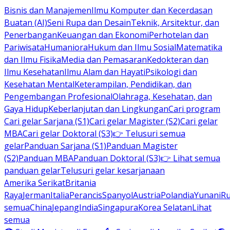
Bisnis dan Manajemen
Ilmu Komputer dan Kecerdasan
Buatan (AI)
Seni Rupa dan Desain
Teknik, Arsitektur, dan
Penerbangan
Keuangan dan Ekonomi
Perhotelan dan
Pariwisata
Humaniora
Hukum dan Ilmu Sosial
Matematika
dan Ilmu Fisika
Media dan Pemasaran
Kedokteran dan
Ilmu Kesehatan
Ilmu Alam dan Hayati
Psikologi dan
Kesehatan Mental
Keterampilan, Pendidikan, dan
Pengembangan Profesional
Olahraga, Kesehatan, dan
Gaya Hidup
Keberlanjutan dan Lingkungan
Cari program
Cari gelar Sarjana (S1)
Cari gelar Magister (S2)
Cari gelar
MBA
Cari gelar Doktoral (S3)
👉 Telusuri semua
gelar
Panduan Sarjana (S1)
Panduan Magister
(S2)
Panduan MBA
Panduan Doktoral (S3)
👉 Lihat semua
panduan gelar
Telusuri gelar kesarjanaan
Amerika Serikat
Britania
Raya
Jerman
Italia
Perancis
Spanyol
Austria
Polandia
Yunani
R
semua
China
Jepang
India
Singapura
Korea Selatan
Lihat
semua