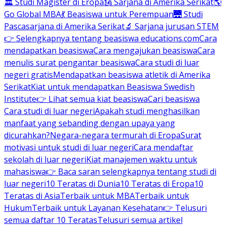
🏛 Studi Magister di Eropa
🗽 Sarjana di Amerika Serikat
🌎
Go Global MBA
💃 Beasiswa untuk Perempuan
🌉 Studi
Pascasarjana di Amerika Serikat
🔬 Sarjana jurusan STEM
👉 Selengkapnya tentang beasiswa educations.com
Cara
mendapatkan beasiswa
Cara mengajukan beasiswa
Cara
menulis surat pengantar beasiswa
Cara studi di luar
negeri gratis
Mendapatkan beasiswa atletik di Amerika
Serikat
Kiat untuk mendapatkan Beasiswa Swedish
Institute
👉 Lihat semua kiat beasiswa
Cari beasiswa
Cara studi di luar negeri
Apakah studi menghasilkan
manfaat yang sebanding dengan upaya yang
dicurahkan?
Negara-negara termurah di Eropa
Surat
motivasi untuk studi di luar negeri
Cara mendaftar
sekolah di luar negeri
Kiat manajemen waktu untuk
mahasiswa
👉 Baca saran selengkapnya tentang studi di
luar negeri
10 Teratas di Dunia
10 Teratas di Eropa
10
Teratas di Asia
Terbaik untuk MBA
Terbaik untuk
Hukum
Terbaik untuk Layanan Kesehatan
👉 Telusuri
semua daftar 10 Teratas
Telusuri semua artikel