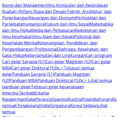
Bisnis dan Manajemen
Ilmu Komputer dan Kecerdasan
Buatan (AI)
Seni Rupa dan Desain
Teknik, Arsitektur, dan
Penerbangan
Keuangan dan Ekonomi
Perhotelan dan
Pariwisata
Humaniora
Hukum dan Ilmu Sosial
Matematika
dan Ilmu Fisika
Media dan Pemasaran
Kedokteran dan
Ilmu Kesehatan
Ilmu Alam dan Hayati
Psikologi dan
Kesehatan Mental
Keterampilan, Pendidikan, dan
Pengembangan Profesional
Olahraga, Kesehatan, dan
Gaya Hidup
Keberlanjutan dan Lingkungan
Cari program
Cari gelar Sarjana (S1)
Cari gelar Magister (S2)
Cari gelar
MBA
Cari gelar Doktoral (S3)
👉 Telusuri semua
gelar
Panduan Sarjana (S1)
Panduan Magister
(S2)
Panduan MBA
Panduan Doktoral (S3)
👉 Lihat semua
panduan gelar
Telusuri gelar kesarjanaan
Amerika Serikat
Britania
Raya
Jerman
Italia
Perancis
Spanyol
Austria
Polandia
Yunani
R
semua
China
Jepang
India
Singapura
Korea Selatan
Lihat
semua