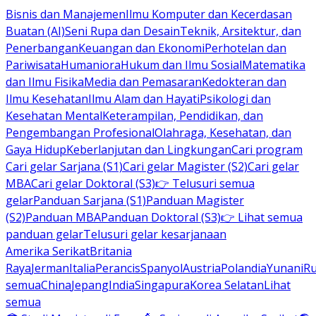
Bisnis dan Manajemen
Ilmu Komputer dan Kecerdasan
Buatan (AI)
Seni Rupa dan Desain
Teknik, Arsitektur, dan
Penerbangan
Keuangan dan Ekonomi
Perhotelan dan
Pariwisata
Humaniora
Hukum dan Ilmu Sosial
Matematika
dan Ilmu Fisika
Media dan Pemasaran
Kedokteran dan
Ilmu Kesehatan
Ilmu Alam dan Hayati
Psikologi dan
Kesehatan Mental
Keterampilan, Pendidikan, dan
Pengembangan Profesional
Olahraga, Kesehatan, dan
Gaya Hidup
Keberlanjutan dan Lingkungan
Cari program
Cari gelar Sarjana (S1)
Cari gelar Magister (S2)
Cari gelar
MBA
Cari gelar Doktoral (S3)
👉 Telusuri semua
gelar
Panduan Sarjana (S1)
Panduan Magister
(S2)
Panduan MBA
Panduan Doktoral (S3)
👉 Lihat semua
panduan gelar
Telusuri gelar kesarjanaan
Amerika Serikat
Britania
Raya
Jerman
Italia
Perancis
Spanyol
Austria
Polandia
Yunani
R
semua
China
Jepang
India
Singapura
Korea Selatan
Lihat
semua