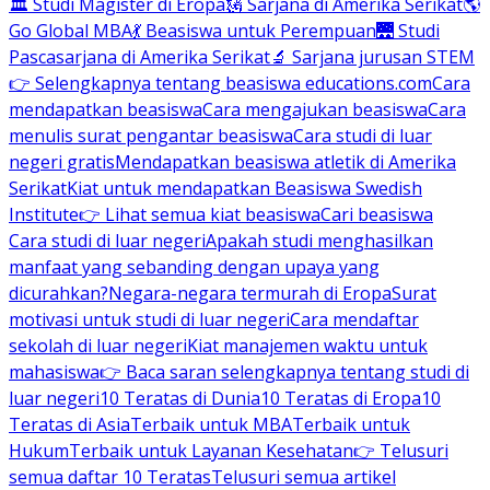
🏛 Studi Magister di Eropa
🗽 Sarjana di Amerika Serikat
🌎
Go Global MBA
💃 Beasiswa untuk Perempuan
🌉 Studi
Pascasarjana di Amerika Serikat
🔬 Sarjana jurusan STEM
👉 Selengkapnya tentang beasiswa educations.com
Cara
mendapatkan beasiswa
Cara mengajukan beasiswa
Cara
menulis surat pengantar beasiswa
Cara studi di luar
negeri gratis
Mendapatkan beasiswa atletik di Amerika
Serikat
Kiat untuk mendapatkan Beasiswa Swedish
Institute
👉 Lihat semua kiat beasiswa
Cari beasiswa
Cara studi di luar negeri
Apakah studi menghasilkan
manfaat yang sebanding dengan upaya yang
dicurahkan?
Negara-negara termurah di Eropa
Surat
motivasi untuk studi di luar negeri
Cara mendaftar
sekolah di luar negeri
Kiat manajemen waktu untuk
mahasiswa
👉 Baca saran selengkapnya tentang studi di
luar negeri
10 Teratas di Dunia
10 Teratas di Eropa
10
Teratas di Asia
Terbaik untuk MBA
Terbaik untuk
Hukum
Terbaik untuk Layanan Kesehatan
👉 Telusuri
semua daftar 10 Teratas
Telusuri semua artikel