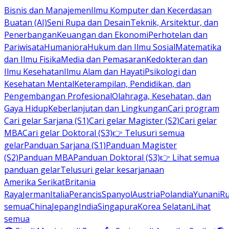
Bisnis dan Manajemen
Ilmu Komputer dan Kecerdasan
Buatan (AI)
Seni Rupa dan Desain
Teknik, Arsitektur, dan
Penerbangan
Keuangan dan Ekonomi
Perhotelan dan
Pariwisata
Humaniora
Hukum dan Ilmu Sosial
Matematika
dan Ilmu Fisika
Media dan Pemasaran
Kedokteran dan
Ilmu Kesehatan
Ilmu Alam dan Hayati
Psikologi dan
Kesehatan Mental
Keterampilan, Pendidikan, dan
Pengembangan Profesional
Olahraga, Kesehatan, dan
Gaya Hidup
Keberlanjutan dan Lingkungan
Cari program
Cari gelar Sarjana (S1)
Cari gelar Magister (S2)
Cari gelar
MBA
Cari gelar Doktoral (S3)
👉 Telusuri semua
gelar
Panduan Sarjana (S1)
Panduan Magister
(S2)
Panduan MBA
Panduan Doktoral (S3)
👉 Lihat semua
panduan gelar
Telusuri gelar kesarjanaan
Amerika Serikat
Britania
Raya
Jerman
Italia
Perancis
Spanyol
Austria
Polandia
Yunani
R
semua
China
Jepang
India
Singapura
Korea Selatan
Lihat
semua