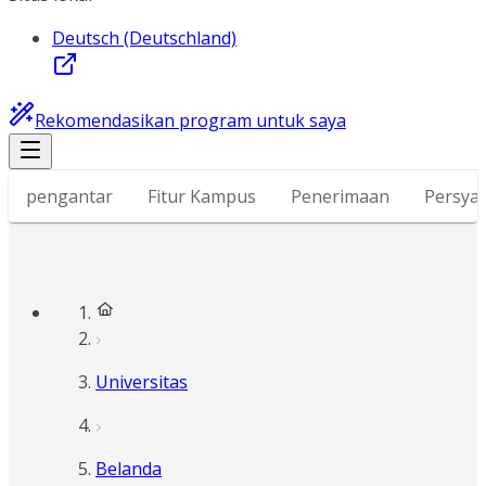
Deutsch (Deutschland)
Rekomendasikan program untuk saya
pengantar
Fitur Kampus
Penerimaan
Persyar
Universitas
Belanda