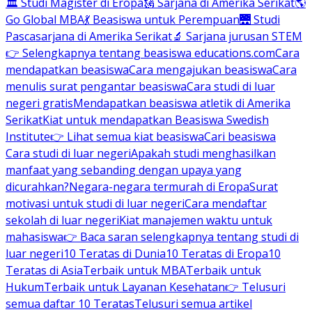
🏛 Studi Magister di Eropa
🗽 Sarjana di Amerika Serikat
🌎
Go Global MBA
💃 Beasiswa untuk Perempuan
🌉 Studi
Pascasarjana di Amerika Serikat
🔬 Sarjana jurusan STEM
👉 Selengkapnya tentang beasiswa educations.com
Cara
mendapatkan beasiswa
Cara mengajukan beasiswa
Cara
menulis surat pengantar beasiswa
Cara studi di luar
negeri gratis
Mendapatkan beasiswa atletik di Amerika
Serikat
Kiat untuk mendapatkan Beasiswa Swedish
Institute
👉 Lihat semua kiat beasiswa
Cari beasiswa
Cara studi di luar negeri
Apakah studi menghasilkan
manfaat yang sebanding dengan upaya yang
dicurahkan?
Negara-negara termurah di Eropa
Surat
motivasi untuk studi di luar negeri
Cara mendaftar
sekolah di luar negeri
Kiat manajemen waktu untuk
mahasiswa
👉 Baca saran selengkapnya tentang studi di
luar negeri
10 Teratas di Dunia
10 Teratas di Eropa
10
Teratas di Asia
Terbaik untuk MBA
Terbaik untuk
Hukum
Terbaik untuk Layanan Kesehatan
👉 Telusuri
semua daftar 10 Teratas
Telusuri semua artikel