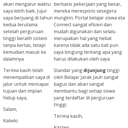
akan mengatur waktu
berbasis pekerjaan yang besar,
saya lebih baik. Jujur
mereka merespons sesegera
saya berjuang di tahun
mungkin. Portal belajar siswa eta
kedua terutama
Connect sangat efisien dan
setelah perguruan
mudah digunakan dan selalu
tinggi beralih sistem
merupakan hal yang hebat
tanpa kertas, tetapi
karena tidak ada satu kali pun
kemudian masuk ke
saya bingung tentang apa yang
dalamnya.
harus dilakukan oleh saya.
Terima kasih telah
Standar yang
dijunjung
tinggi
menempatkan saya di
oleh Belajar Jarak Jauh sangat
jalur untuk mencapai
bagus dan akan sangat
tujuan dan impian
membantu bagi setiap siswa
hidup saya,
yang terdaftar di perguruan
tinggi.
Salam,
Terima kasih,
Kabelo
Kirsten