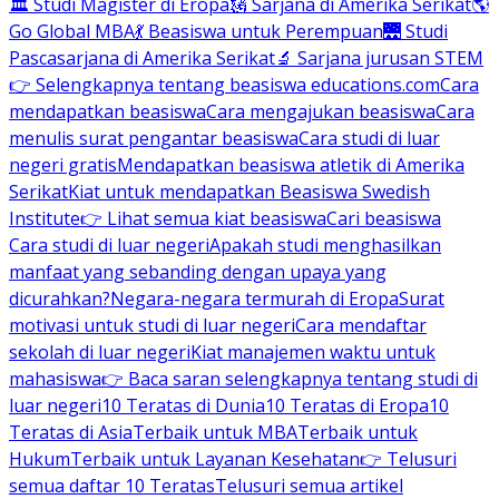
🏛 Studi Magister di Eropa
🗽 Sarjana di Amerika Serikat
🌎
Go Global MBA
💃 Beasiswa untuk Perempuan
🌉 Studi
Pascasarjana di Amerika Serikat
🔬 Sarjana jurusan STEM
👉 Selengkapnya tentang beasiswa educations.com
Cara
mendapatkan beasiswa
Cara mengajukan beasiswa
Cara
menulis surat pengantar beasiswa
Cara studi di luar
negeri gratis
Mendapatkan beasiswa atletik di Amerika
Serikat
Kiat untuk mendapatkan Beasiswa Swedish
Institute
👉 Lihat semua kiat beasiswa
Cari beasiswa
Cara studi di luar negeri
Apakah studi menghasilkan
manfaat yang sebanding dengan upaya yang
dicurahkan?
Negara-negara termurah di Eropa
Surat
motivasi untuk studi di luar negeri
Cara mendaftar
sekolah di luar negeri
Kiat manajemen waktu untuk
mahasiswa
👉 Baca saran selengkapnya tentang studi di
luar negeri
10 Teratas di Dunia
10 Teratas di Eropa
10
Teratas di Asia
Terbaik untuk MBA
Terbaik untuk
Hukum
Terbaik untuk Layanan Kesehatan
👉 Telusuri
semua daftar 10 Teratas
Telusuri semua artikel