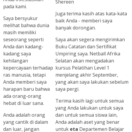
Shereen
pada kami.
Juga terima kasih atas kata-kata
Saya bersyukur
baik Anda - memberi saya
melihat bahwa dunia
banyak dorongan.
masih memiliki
seseorang seperti
Saya akan segera mengirimkan
Anda dan kadang-
Buku Catatan dan Sertifikat
kadang saya
Umpiring saya. Netball Afrika
kehilangan
Selatan akan mengadakan
kepercayaan terhadap
kursus Pelatihan Level 1
ras manusia, tetapi
menjelang akhir September,
Anda memberi saya
yang akan saya lakukan sebelum
harapan baru bahwa
saya pergi.
ada orang-orang
Terima kasih lagi untuk semua
hebat di luar sana.
yang Anda lakukan untuk saya
Anda adalah orang
dan untuk semua siswa lain,
yang cantik di dalam
Anda adalah aset yang benar
dan luar, jangan
untuk
eta
Departemen Belajar