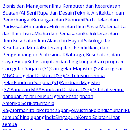
Bisnis dan Manajemen
Ilmu Komputer dan Kecerdasan
Buatan (AI)
Seni Rupa dan Desain
Teknik, Arsitektur, dan
Penerbangan
Keuangan dan Ekonomi
Perhotelan dan
Pariwisata
Humaniora
Hukum dan Ilmu Sosial
Matematika
dan Ilmu Fisika
Media dan Pemasaran
Kedokteran dan
Ilmu Kesehatan
Ilmu Alam dan Hayati
Psikologi dan
Kesehatan Mental
Keterampilan, Pendidikan, dan
Pengembangan Profesional
Olahraga, Kesehatan, dan
Gaya Hidup
Keberlanjutan dan Lingkungan
Cari program
Cari gelar Sarjana (S1)
Cari gelar Magister (S2)
Cari gelar
MBA
Cari gelar Doktoral (S3)
👉 Telusuri semua
gelar
Panduan Sarjana (S1)
Panduan Magister
(S2)
Panduan MBA
Panduan Doktoral (S3)
👉 Lihat semua
panduan gelar
Telusuri gelar kesarjanaan
Amerika Serikat
Britania
Raya
Jerman
Italia
Perancis
Spanyol
Austria
Polandia
Yunani
R
semua
China
Jepang
India
Singapura
Korea Selatan
Lihat
semua