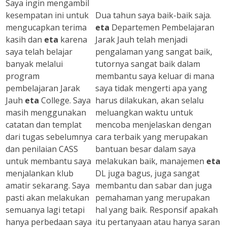
Saya ingin mengambil
kesempatan ini untuk
Dua tahun saya baik-baik saja.
mengucapkan terima
eta
Departemen Pembelajaran
kasih dan
eta
karena
Jarak Jauh telah menjadi
saya telah belajar
pengalaman yang sangat baik,
banyak melalui
tutornya sangat baik dalam
program
membantu saya keluar di mana
pembelajaran Jarak
saya tidak mengerti apa yang
Jauh
eta
College. Saya
harus dilakukan, akan selalu
masih menggunakan
meluangkan waktu untuk
catatan dan templat
mencoba menjelaskan dengan
dari tugas sebelumnya
cara terbaik yang merupakan
dan penilaian CASS
bantuan besar dalam saya
untuk membantu saya
melakukan baik, manajemen
eta
menjalankan klub
DL juga bagus, juga sangat
amatir sekarang. Saya
membantu dan sabar dan juga
pasti akan melakukan
pemahaman yang merupakan
semuanya lagi tetapi
hal yang baik. Responsif apakah
hanya perbedaan saya
itu pertanyaan atau hanya saran