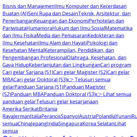
Bisnis dan Manajemen
Ilmu Komputer dan Kecerdasan
Buatan (AI)
Seni Rupa dan Desain
Teknik, Arsitektur, dan
Penerbangan
Keuangan dan Ekonomi
Perhotelan dan
Pariwisata
Humaniora
Hukum dan Ilmu Sosial
Matematika
dan Ilmu Fisika
Media dan Pemasaran
Kedokteran dan
Ilmu Kesehatan
Ilmu Alam dan Hayati
Psikologi dan
Kesehatan Mental
Keterampilan, Pendidikan, dan
Pengembangan Profesional
Olahraga, Kesehatan, dan
Gaya Hidup
Keberlanjutan dan Lingkungan
Cari program
Cari gelar Sarjana (S1)
Cari gelar Magister (S2)
Cari gelar
MBA
Cari gelar Doktoral (S3)
👉 Telusuri semua
gelar
Panduan Sarjana (S1)
Panduan Magister
(S2)
Panduan MBA
Panduan Doktoral (S3)
👉 Lihat semua
panduan gelar
Telusuri gelar kesarjanaan
Amerika Serikat
Britania
Raya
Jerman
Italia
Perancis
Spanyol
Austria
Polandia
Yunani
R
semua
China
Jepang
India
Singapura
Korea Selatan
Lihat
semua