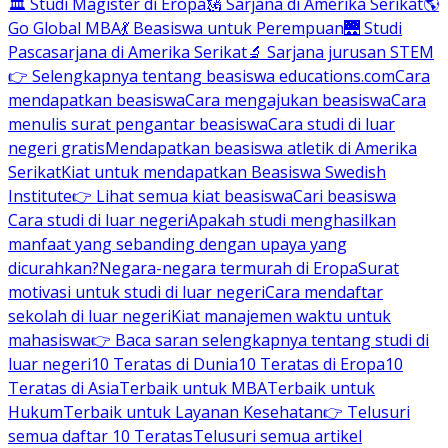
🏛 Studi Magister di Eropa
🗽 Sarjana di Amerika Serikat
🌎
Go Global MBA
💃 Beasiswa untuk Perempuan
🌉 Studi
Pascasarjana di Amerika Serikat
🔬 Sarjana jurusan STEM
👉 Selengkapnya tentang beasiswa educations.com
Cara
mendapatkan beasiswa
Cara mengajukan beasiswa
Cara
menulis surat pengantar beasiswa
Cara studi di luar
negeri gratis
Mendapatkan beasiswa atletik di Amerika
Serikat
Kiat untuk mendapatkan Beasiswa Swedish
Institute
👉 Lihat semua kiat beasiswa
Cari beasiswa
Cara studi di luar negeri
Apakah studi menghasilkan
manfaat yang sebanding dengan upaya yang
dicurahkan?
Negara-negara termurah di Eropa
Surat
motivasi untuk studi di luar negeri
Cara mendaftar
sekolah di luar negeri
Kiat manajemen waktu untuk
mahasiswa
👉 Baca saran selengkapnya tentang studi di
luar negeri
10 Teratas di Dunia
10 Teratas di Eropa
10
Teratas di Asia
Terbaik untuk MBA
Terbaik untuk
Hukum
Terbaik untuk Layanan Kesehatan
👉 Telusuri
semua daftar 10 Teratas
Telusuri semua artikel