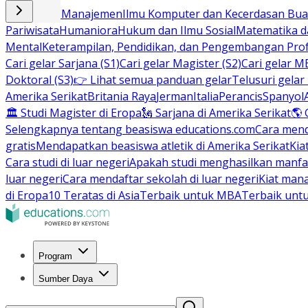
Bisnis dan Manajemen
Ilmu Komputer dan Kecerdasan Buat
Pariwisata
Humaniora
Hukum dan Ilmu Sosial
Matematika da
Mental
Keterampilan, Pendidikan, dan Pengembangan Prof
Cari gelar Sarjana (S1)
Cari gelar Magister (S2)
Cari gelar M
Doktoral (S3)
👉 Lihat semua panduan gelar
Telusuri gelar
Amerika Serikat
Britania Raya
Jerman
Italia
Perancis
Spanyol
🏛 Studi Magister di Eropa
🗽 Sarjana di Amerika Serikat
🌎 
Selengkapnya tentang beasiswa educations.com
Cara men
gratis
Mendapatkan beasiswa atletik di Amerika Serikat
Kia
Cara studi di luar negeri
Apakah studi menghasilkan manfa
luar negeri
Cara mendaftar sekolah di luar negeri
Kiat man
di Eropa
10 Teratas di Asia
Terbaik untuk MBA
Terbaik unt
Program
Sumber Daya