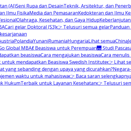
an (AI)
Seni Rupa dan Desain
Teknik, Arsitektur, dan Pene
n Ilmu Fisika
Media dan Pemasaran
Kedokteran dan Ilmu K
esional
Olahraga, Kesehatan, dan Gaya Hidup
Keberlanjuta
BA
Cari gelar Doktoral (S3)
👉 Telusuri semua gelar
Panduan S
 kesarjanaan
Austria
Polandia
Yunani
Rumania
Hungaria
Lihat semua
China
J
Go Global MBA
💃 Beasiswa untuk Perempuan
🌉 Studi Pascas
dapatkan beasiswa
Cara mengajukan beasiswa
Cara menulis
t untuk mendapatkan Beasiswa Swedish Institute
👉 Lihat s
at yang sebanding dengan upaya yang dicurahkan?
Negara-
ajemen waktu untuk mahasiswa
👉 Baca saran selengkapnya 
uk Hukum
Terbaik untuk Layanan Kesehatan
👉 Telusuri se