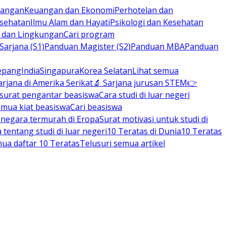
rbangan
Keuangan dan Ekonomi
Perhotelan dan
esehatan
Ilmu Alam dan Hayati
Psikologi dan Kesehatan
n dan Lingkungan
Cari program
arjana (S1)
Panduan Magister (S2)
Panduan MBA
Panduan
epang
India
Singapura
Korea Selatan
Lihat semua
arjana di Amerika Serikat
🔬 Sarjana jurusan STEM
👉
 surat pengantar beasiswa
Cara studi di luar negeri
emua kiat beasiswa
Cari beasiswa
negara termurah di Eropa
Surat motivasi untuk studi di
tentang studi di luar negeri
10 Teratas di Dunia
10 Teratas
mua daftar 10 Teratas
Telusuri semua artikel