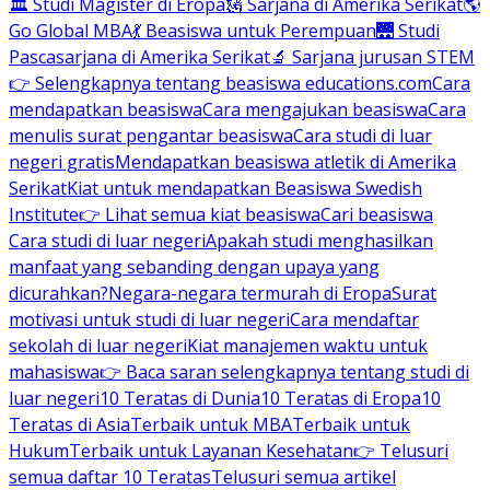
🏛 Studi Magister di Eropa
🗽 Sarjana di Amerika Serikat
🌎
Go Global MBA
💃 Beasiswa untuk Perempuan
🌉 Studi
Pascasarjana di Amerika Serikat
🔬 Sarjana jurusan STEM
👉 Selengkapnya tentang beasiswa educations.com
Cara
mendapatkan beasiswa
Cara mengajukan beasiswa
Cara
menulis surat pengantar beasiswa
Cara studi di luar
negeri gratis
Mendapatkan beasiswa atletik di Amerika
Serikat
Kiat untuk mendapatkan Beasiswa Swedish
Institute
👉 Lihat semua kiat beasiswa
Cari beasiswa
Cara studi di luar negeri
Apakah studi menghasilkan
manfaat yang sebanding dengan upaya yang
dicurahkan?
Negara-negara termurah di Eropa
Surat
motivasi untuk studi di luar negeri
Cara mendaftar
sekolah di luar negeri
Kiat manajemen waktu untuk
mahasiswa
👉 Baca saran selengkapnya tentang studi di
luar negeri
10 Teratas di Dunia
10 Teratas di Eropa
10
Teratas di Asia
Terbaik untuk MBA
Terbaik untuk
Hukum
Terbaik untuk Layanan Kesehatan
👉 Telusuri
semua daftar 10 Teratas
Telusuri semua artikel