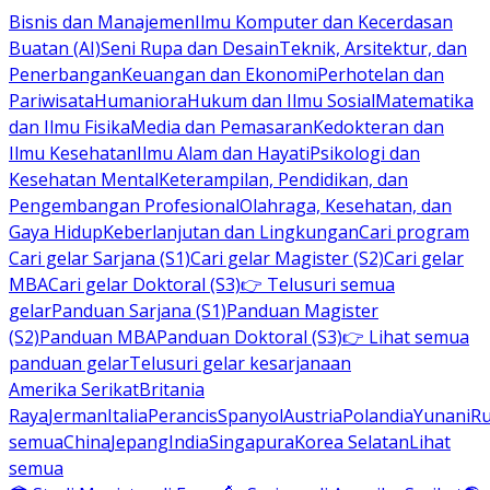
Bisnis dan Manajemen
Ilmu Komputer dan Kecerdasan
Buatan (AI)
Seni Rupa dan Desain
Teknik, Arsitektur, dan
Penerbangan
Keuangan dan Ekonomi
Perhotelan dan
Pariwisata
Humaniora
Hukum dan Ilmu Sosial
Matematika
dan Ilmu Fisika
Media dan Pemasaran
Kedokteran dan
Ilmu Kesehatan
Ilmu Alam dan Hayati
Psikologi dan
Kesehatan Mental
Keterampilan, Pendidikan, dan
Pengembangan Profesional
Olahraga, Kesehatan, dan
Gaya Hidup
Keberlanjutan dan Lingkungan
Cari program
Cari gelar Sarjana (S1)
Cari gelar Magister (S2)
Cari gelar
MBA
Cari gelar Doktoral (S3)
👉 Telusuri semua
gelar
Panduan Sarjana (S1)
Panduan Magister
(S2)
Panduan MBA
Panduan Doktoral (S3)
👉 Lihat semua
panduan gelar
Telusuri gelar kesarjanaan
Amerika Serikat
Britania
Raya
Jerman
Italia
Perancis
Spanyol
Austria
Polandia
Yunani
R
semua
China
Jepang
India
Singapura
Korea Selatan
Lihat
semua