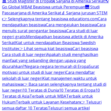
🏛 Studi Magister di Eropa
🗽 Sarjana di Amerika Serikat
🌎
Go Global MBA
💃 Beasiswa untuk Perempuan
🌉 Studi
Pascasarjana di Amerika Serikat
🔬 Sarjana jurusan STEM
👉 Selengkapnya tentang beasiswa educations.com
Cara
mendapatkan beasiswa
Cara mengajukan beasiswa
Cara
menulis surat pengantar beasiswa
Cara studi di luar
negeri gratis
Mendapatkan beasiswa atletik di Amerika
Serikat
Kiat untuk mendapatkan Beasiswa Swedish
Institute
👉 Lihat semua kiat beasiswa
Cari beasiswa
Cara studi di luar negeri
Apakah studi menghasilkan
manfaat yang sebanding dengan upaya yang
dicurahkan?
Negara-negara termurah di Eropa
Surat
motivasi untuk studi di luar negeri
Cara mendaftar
sekolah di luar negeri
Kiat manajemen waktu untuk
mahasiswa
👉 Baca saran selengkapnya tentang studi di
luar negeri
10 Teratas di Dunia
10 Teratas di Eropa
10
Teratas di Asia
Terbaik untuk MBA
Terbaik untuk
Hukum
Terbaik untuk Layanan Kesehatan
👉 Telusuri
semua daftar 10 Teratas
Telusuri semua artikel