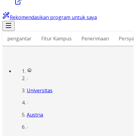
Rekomendasikan program untuk saya
pengantar
Fitur Kampus
Penerimaan
Persyar
Universitas
Austria