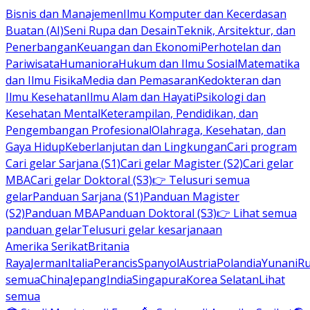
Bisnis dan Manajemen
Ilmu Komputer dan Kecerdasan
Buatan (AI)
Seni Rupa dan Desain
Teknik, Arsitektur, dan
Penerbangan
Keuangan dan Ekonomi
Perhotelan dan
Pariwisata
Humaniora
Hukum dan Ilmu Sosial
Matematika
dan Ilmu Fisika
Media dan Pemasaran
Kedokteran dan
Ilmu Kesehatan
Ilmu Alam dan Hayati
Psikologi dan
Kesehatan Mental
Keterampilan, Pendidikan, dan
Pengembangan Profesional
Olahraga, Kesehatan, dan
Gaya Hidup
Keberlanjutan dan Lingkungan
Cari program
Cari gelar Sarjana (S1)
Cari gelar Magister (S2)
Cari gelar
MBA
Cari gelar Doktoral (S3)
👉 Telusuri semua
gelar
Panduan Sarjana (S1)
Panduan Magister
(S2)
Panduan MBA
Panduan Doktoral (S3)
👉 Lihat semua
panduan gelar
Telusuri gelar kesarjanaan
Amerika Serikat
Britania
Raya
Jerman
Italia
Perancis
Spanyol
Austria
Polandia
Yunani
R
semua
China
Jepang
India
Singapura
Korea Selatan
Lihat
semua