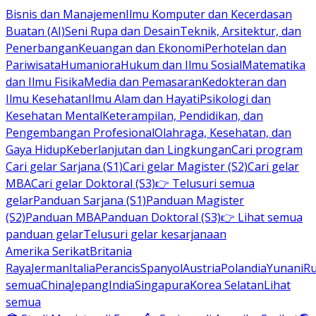
Bisnis dan Manajemen
Ilmu Komputer dan Kecerdasan
Buatan (AI)
Seni Rupa dan Desain
Teknik, Arsitektur, dan
Penerbangan
Keuangan dan Ekonomi
Perhotelan dan
Pariwisata
Humaniora
Hukum dan Ilmu Sosial
Matematika
dan Ilmu Fisika
Media dan Pemasaran
Kedokteran dan
Ilmu Kesehatan
Ilmu Alam dan Hayati
Psikologi dan
Kesehatan Mental
Keterampilan, Pendidikan, dan
Pengembangan Profesional
Olahraga, Kesehatan, dan
Gaya Hidup
Keberlanjutan dan Lingkungan
Cari program
Cari gelar Sarjana (S1)
Cari gelar Magister (S2)
Cari gelar
MBA
Cari gelar Doktoral (S3)
👉 Telusuri semua
gelar
Panduan Sarjana (S1)
Panduan Magister
(S2)
Panduan MBA
Panduan Doktoral (S3)
👉 Lihat semua
panduan gelar
Telusuri gelar kesarjanaan
Amerika Serikat
Britania
Raya
Jerman
Italia
Perancis
Spanyol
Austria
Polandia
Yunani
R
semua
China
Jepang
India
Singapura
Korea Selatan
Lihat
semua