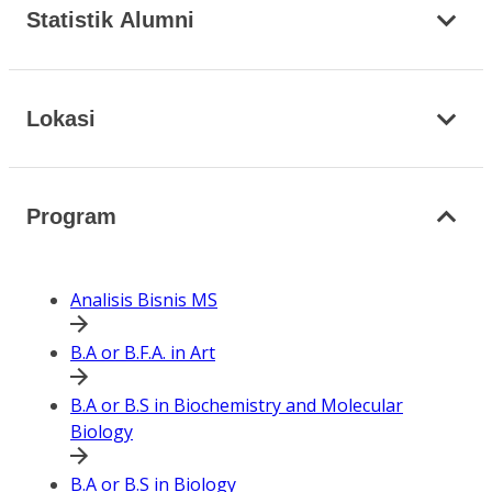
Statistik Alumni
Lokasi
Program
Analisis Bisnis MS
B.A or B.F.A. in Art
B.A or B.S in Biochemistry and Molecular
Biology
B.A or B.S in Biology