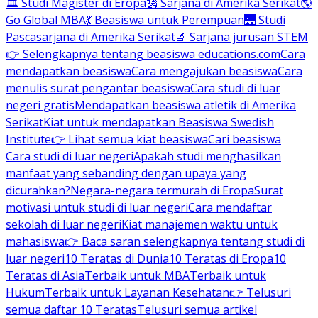
🏛 Studi Magister di Eropa
🗽 Sarjana di Amerika Serikat
🌎
Go Global MBA
💃 Beasiswa untuk Perempuan
🌉 Studi
Pascasarjana di Amerika Serikat
🔬 Sarjana jurusan STEM
👉 Selengkapnya tentang beasiswa educations.com
Cara
mendapatkan beasiswa
Cara mengajukan beasiswa
Cara
menulis surat pengantar beasiswa
Cara studi di luar
negeri gratis
Mendapatkan beasiswa atletik di Amerika
Serikat
Kiat untuk mendapatkan Beasiswa Swedish
Institute
👉 Lihat semua kiat beasiswa
Cari beasiswa
Cara studi di luar negeri
Apakah studi menghasilkan
manfaat yang sebanding dengan upaya yang
dicurahkan?
Negara-negara termurah di Eropa
Surat
motivasi untuk studi di luar negeri
Cara mendaftar
sekolah di luar negeri
Kiat manajemen waktu untuk
mahasiswa
👉 Baca saran selengkapnya tentang studi di
luar negeri
10 Teratas di Dunia
10 Teratas di Eropa
10
Teratas di Asia
Terbaik untuk MBA
Terbaik untuk
Hukum
Terbaik untuk Layanan Kesehatan
👉 Telusuri
semua daftar 10 Teratas
Telusuri semua artikel