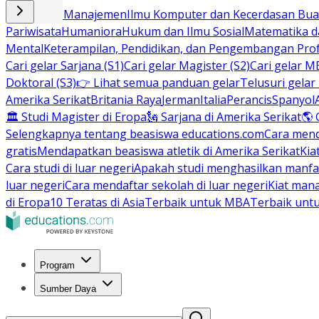
Bisnis dan Manajemen
Ilmu Komputer dan Kecerdasan Buat
Pariwisata
Humaniora
Hukum dan Ilmu Sosial
Matematika da
Mental
Keterampilan, Pendidikan, dan Pengembangan Prof
Cari gelar Sarjana (S1)
Cari gelar Magister (S2)
Cari gelar M
Doktoral (S3)
👉 Lihat semua panduan gelar
Telusuri gelar
Amerika Serikat
Britania Raya
Jerman
Italia
Perancis
Spanyol
🏛 Studi Magister di Eropa
🗽 Sarjana di Amerika Serikat
🌎 
Selengkapnya tentang beasiswa educations.com
Cara men
gratis
Mendapatkan beasiswa atletik di Amerika Serikat
Kia
Cara studi di luar negeri
Apakah studi menghasilkan manfa
luar negeri
Cara mendaftar sekolah di luar negeri
Kiat man
di Eropa
10 Teratas di Asia
Terbaik untuk MBA
Terbaik unt
Program
Sumber Daya