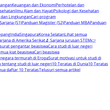
rbangan
Keuangan dan Ekonomi
Perhotelan dan
esehatan
Ilmu Alam dan Hayati
Psikologi dan Kesehatan
n dan Lingkungan
Cari program
arjana (S1)
Panduan Magister (S2)
Panduan MBA
Panduan
epang
India
Singapura
Korea Selatan
Lihat semua
arjana di Amerika Serikat
🔬 Sarjana jurusan STEM
👉
 surat pengantar beasiswa
Cara studi di luar negeri
emua kiat beasiswa
Cari beasiswa
negara termurah di Eropa
Surat motivasi untuk studi di
tentang studi di luar negeri
10 Teratas di Dunia
10 Teratas
mua daftar 10 Teratas
Telusuri semua artikel