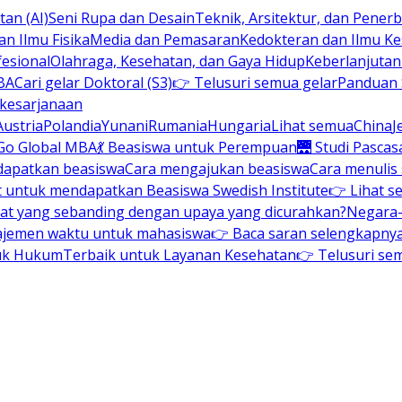
an (AI)
Seni Rupa dan Desain
Teknik, Arsitektur, dan Pene
n Ilmu Fisika
Media dan Pemasaran
Kedokteran dan Ilmu K
esional
Olahraga, Kesehatan, dan Gaya Hidup
Keberlanjuta
BA
Cari gelar Doktoral (S3)
👉 Telusuri semua gelar
Panduan S
 kesarjanaan
Austria
Polandia
Yunani
Rumania
Hungaria
Lihat semua
China
J
Go Global MBA
💃 Beasiswa untuk Perempuan
🌉 Studi Pascas
dapatkan beasiswa
Cara mengajukan beasiswa
Cara menulis
t untuk mendapatkan Beasiswa Swedish Institute
👉 Lihat s
at yang sebanding dengan upaya yang dicurahkan?
Negara-
ajemen waktu untuk mahasiswa
👉 Baca saran selengkapnya 
uk Hukum
Terbaik untuk Layanan Kesehatan
👉 Telusuri se