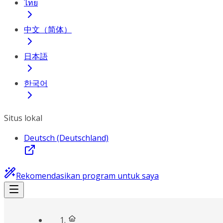
ไทย
中文（简体）
日本語
한국어
Situs lokal
Deutsch (Deutschland)
Rekomendasikan program untuk saya