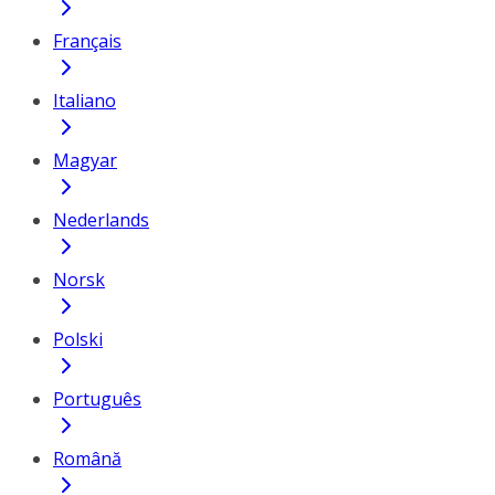
Français
Italiano
Magyar
Nederlands
Norsk
Polski
Português
Română