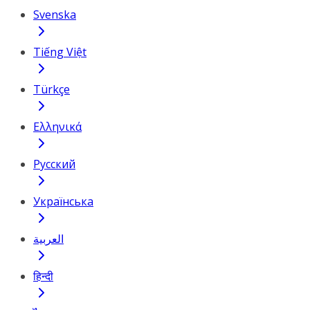
Svenska
Tiếng Việt
Türkçe
Ελληνικά
Русский
Українська
العربية
हिन्दी