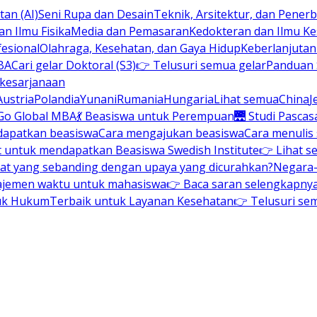
an (AI)
Seni Rupa dan Desain
Teknik, Arsitektur, dan Pene
n Ilmu Fisika
Media dan Pemasaran
Kedokteran dan Ilmu K
esional
Olahraga, Kesehatan, dan Gaya Hidup
Keberlanjuta
BA
Cari gelar Doktoral (S3)
👉 Telusuri semua gelar
Panduan S
 kesarjanaan
Austria
Polandia
Yunani
Rumania
Hungaria
Lihat semua
China
J
Go Global MBA
💃 Beasiswa untuk Perempuan
🌉 Studi Pascas
dapatkan beasiswa
Cara mengajukan beasiswa
Cara menulis
t untuk mendapatkan Beasiswa Swedish Institute
👉 Lihat s
at yang sebanding dengan upaya yang dicurahkan?
Negara-
ajemen waktu untuk mahasiswa
👉 Baca saran selengkapnya 
uk Hukum
Terbaik untuk Layanan Kesehatan
👉 Telusuri se