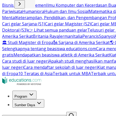
Bisnis dan Manajemen
Ilmu Komputer dan Kecerdasan Buat
Pariwisata
Humaniora
Hukum dan Ilmu Sosial
Matematika da
Mental
Keterampilan, Pendidikan, dan Pengembangan Prof
Cari gelar Sarjana (S1)
Cari gelar Magister (S2)
Cari gelar M
Doktoral (S3)
👉 Lihat semua panduan gelar
Telusuri gelar
Amerika Serikat
Britania Raya
Jerman
Italia
Perancis
Spanyol
🏛 Studi Magister di Eropa
🗽 Sarjana di Amerika Serikat
🌎 
Selengkapnya tentang beasiswa educations.com
Cara men
gratis
Mendapatkan beasiswa atletik di Amerika Serikat
Kia
Cara studi di luar negeri
Apakah studi menghasilkan manfa
luar negeri
Cara mendaftar sekolah di luar negeri
Kiat man
di Eropa
10 Teratas di Asia
Terbaik untuk MBA
Terbaik unt
Program
Sumber Daya