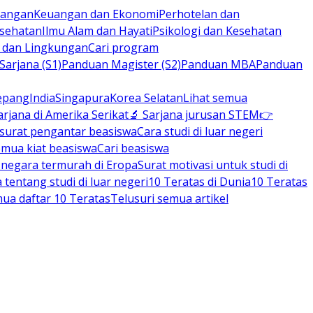
rbangan
Keuangan dan Ekonomi
Perhotelan dan
esehatan
Ilmu Alam dan Hayati
Psikologi dan Kesehatan
n dan Lingkungan
Cari program
arjana (S1)
Panduan Magister (S2)
Panduan MBA
Panduan
epang
India
Singapura
Korea Selatan
Lihat semua
arjana di Amerika Serikat
🔬 Sarjana jurusan STEM
👉
 surat pengantar beasiswa
Cara studi di luar negeri
emua kiat beasiswa
Cari beasiswa
negara termurah di Eropa
Surat motivasi untuk studi di
tentang studi di luar negeri
10 Teratas di Dunia
10 Teratas
mua daftar 10 Teratas
Telusuri semua artikel