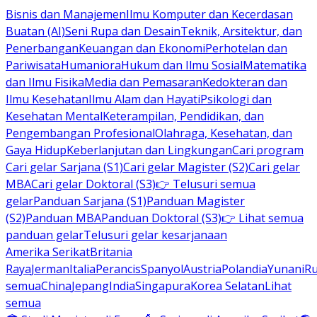
Bisnis dan Manajemen
Ilmu Komputer dan Kecerdasan
Buatan (AI)
Seni Rupa dan Desain
Teknik, Arsitektur, dan
Penerbangan
Keuangan dan Ekonomi
Perhotelan dan
Pariwisata
Humaniora
Hukum dan Ilmu Sosial
Matematika
dan Ilmu Fisika
Media dan Pemasaran
Kedokteran dan
Ilmu Kesehatan
Ilmu Alam dan Hayati
Psikologi dan
Kesehatan Mental
Keterampilan, Pendidikan, dan
Pengembangan Profesional
Olahraga, Kesehatan, dan
Gaya Hidup
Keberlanjutan dan Lingkungan
Cari program
Cari gelar Sarjana (S1)
Cari gelar Magister (S2)
Cari gelar
MBA
Cari gelar Doktoral (S3)
👉 Telusuri semua
gelar
Panduan Sarjana (S1)
Panduan Magister
(S2)
Panduan MBA
Panduan Doktoral (S3)
👉 Lihat semua
panduan gelar
Telusuri gelar kesarjanaan
Amerika Serikat
Britania
Raya
Jerman
Italia
Perancis
Spanyol
Austria
Polandia
Yunani
R
semua
China
Jepang
India
Singapura
Korea Selatan
Lihat
semua