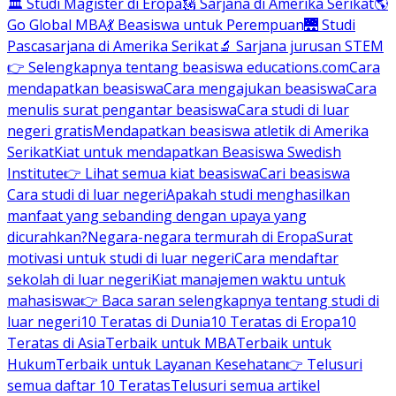
🏛 Studi Magister di Eropa
🗽 Sarjana di Amerika Serikat
🌎
Go Global MBA
💃 Beasiswa untuk Perempuan
🌉 Studi
Pascasarjana di Amerika Serikat
🔬 Sarjana jurusan STEM
👉 Selengkapnya tentang beasiswa educations.com
Cara
mendapatkan beasiswa
Cara mengajukan beasiswa
Cara
menulis surat pengantar beasiswa
Cara studi di luar
negeri gratis
Mendapatkan beasiswa atletik di Amerika
Serikat
Kiat untuk mendapatkan Beasiswa Swedish
Institute
👉 Lihat semua kiat beasiswa
Cari beasiswa
Cara studi di luar negeri
Apakah studi menghasilkan
manfaat yang sebanding dengan upaya yang
dicurahkan?
Negara-negara termurah di Eropa
Surat
motivasi untuk studi di luar negeri
Cara mendaftar
sekolah di luar negeri
Kiat manajemen waktu untuk
mahasiswa
👉 Baca saran selengkapnya tentang studi di
luar negeri
10 Teratas di Dunia
10 Teratas di Eropa
10
Teratas di Asia
Terbaik untuk MBA
Terbaik untuk
Hukum
Terbaik untuk Layanan Kesehatan
👉 Telusuri
semua daftar 10 Teratas
Telusuri semua artikel