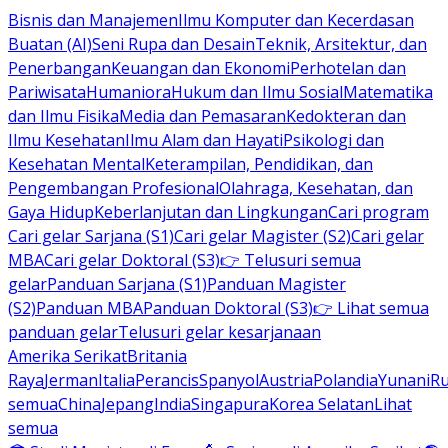
Bisnis dan Manajemen
Ilmu Komputer dan Kecerdasan
Buatan (AI)
Seni Rupa dan Desain
Teknik, Arsitektur, dan
Penerbangan
Keuangan dan Ekonomi
Perhotelan dan
Pariwisata
Humaniora
Hukum dan Ilmu Sosial
Matematika
dan Ilmu Fisika
Media dan Pemasaran
Kedokteran dan
Ilmu Kesehatan
Ilmu Alam dan Hayati
Psikologi dan
Kesehatan Mental
Keterampilan, Pendidikan, dan
Pengembangan Profesional
Olahraga, Kesehatan, dan
Gaya Hidup
Keberlanjutan dan Lingkungan
Cari program
Cari gelar Sarjana (S1)
Cari gelar Magister (S2)
Cari gelar
MBA
Cari gelar Doktoral (S3)
👉 Telusuri semua
gelar
Panduan Sarjana (S1)
Panduan Magister
(S2)
Panduan MBA
Panduan Doktoral (S3)
👉 Lihat semua
panduan gelar
Telusuri gelar kesarjanaan
Amerika Serikat
Britania
Raya
Jerman
Italia
Perancis
Spanyol
Austria
Polandia
Yunani
R
semua
China
Jepang
India
Singapura
Korea Selatan
Lihat
semua