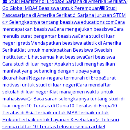
🏛 Studi Magister di Eropa
🗽 Sarjana di Amerika Serikat
🌎
Go Global MBA
💃 Beasiswa untuk Perempuan
🌉 Studi
Pascasarjana di Amerika Serikat
🔬 Sarjana jurusan STEM
👉 Selengkapnya tentang beasiswa educations.com
Cara
mendapatkan beasiswa
Cara mengajukan beasiswa
Cara
menulis surat pengantar beasiswa
Cara studi di luar
negeri gratis
Mendapatkan beasiswa atletik di Amerika
Serikat
Kiat untuk mendapatkan Beasiswa Swedish
Institute
👉 Lihat semua kiat beasiswa
Cari beasiswa
Cara studi di luar negeri
Apakah studi menghasilkan
manfaat yang sebanding dengan upaya yang
dicurahkan?
Negara-negara termurah di Eropa
Surat
motivasi untuk studi di luar negeri
Cara mendaftar
sekolah di luar negeri
Kiat manajemen waktu untuk
mahasiswa
👉 Baca saran selengkapnya tentang studi di
luar negeri
10 Teratas di Dunia
10 Teratas di Eropa
10
Teratas di Asia
Terbaik untuk MBA
Terbaik untuk
Hukum
Terbaik untuk Layanan Kesehatan
👉 Telusuri
semua daftar 10 Teratas
Telusuri semua artikel