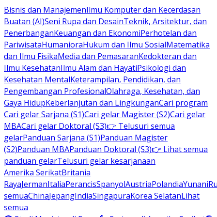
Bisnis dan Manajemen
Ilmu Komputer dan Kecerdasan
Buatan (AI)
Seni Rupa dan Desain
Teknik, Arsitektur, dan
Penerbangan
Keuangan dan Ekonomi
Perhotelan dan
Pariwisata
Humaniora
Hukum dan Ilmu Sosial
Matematika
dan Ilmu Fisika
Media dan Pemasaran
Kedokteran dan
Ilmu Kesehatan
Ilmu Alam dan Hayati
Psikologi dan
Kesehatan Mental
Keterampilan, Pendidikan, dan
Pengembangan Profesional
Olahraga, Kesehatan, dan
Gaya Hidup
Keberlanjutan dan Lingkungan
Cari program
Cari gelar Sarjana (S1)
Cari gelar Magister (S2)
Cari gelar
MBA
Cari gelar Doktoral (S3)
👉 Telusuri semua
gelar
Panduan Sarjana (S1)
Panduan Magister
(S2)
Panduan MBA
Panduan Doktoral (S3)
👉 Lihat semua
panduan gelar
Telusuri gelar kesarjanaan
Amerika Serikat
Britania
Raya
Jerman
Italia
Perancis
Spanyol
Austria
Polandia
Yunani
R
semua
China
Jepang
India
Singapura
Korea Selatan
Lihat
semua