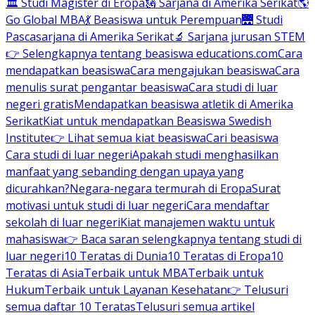
🏛 Studi Magister di Eropa
🗽 Sarjana di Amerika Serikat
🌎
Go Global MBA
💃 Beasiswa untuk Perempuan
🌉 Studi
Pascasarjana di Amerika Serikat
🔬 Sarjana jurusan STEM
👉 Selengkapnya tentang beasiswa educations.com
Cara
mendapatkan beasiswa
Cara mengajukan beasiswa
Cara
menulis surat pengantar beasiswa
Cara studi di luar
negeri gratis
Mendapatkan beasiswa atletik di Amerika
Serikat
Kiat untuk mendapatkan Beasiswa Swedish
Institute
👉 Lihat semua kiat beasiswa
Cari beasiswa
Cara studi di luar negeri
Apakah studi menghasilkan
manfaat yang sebanding dengan upaya yang
dicurahkan?
Negara-negara termurah di Eropa
Surat
motivasi untuk studi di luar negeri
Cara mendaftar
sekolah di luar negeri
Kiat manajemen waktu untuk
mahasiswa
👉 Baca saran selengkapnya tentang studi di
luar negeri
10 Teratas di Dunia
10 Teratas di Eropa
10
Teratas di Asia
Terbaik untuk MBA
Terbaik untuk
Hukum
Terbaik untuk Layanan Kesehatan
👉 Telusuri
semua daftar 10 Teratas
Telusuri semua artikel