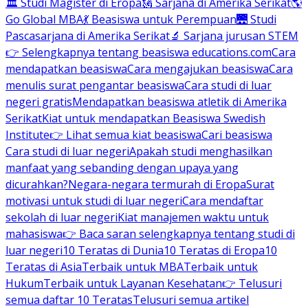
🏛 Studi Magister di Eropa
🗽 Sarjana di Amerika Serikat
🌎
Go Global MBA
💃 Beasiswa untuk Perempuan
🌉 Studi
Pascasarjana di Amerika Serikat
🔬 Sarjana jurusan STEM
👉 Selengkapnya tentang beasiswa educations.com
Cara
mendapatkan beasiswa
Cara mengajukan beasiswa
Cara
menulis surat pengantar beasiswa
Cara studi di luar
negeri gratis
Mendapatkan beasiswa atletik di Amerika
Serikat
Kiat untuk mendapatkan Beasiswa Swedish
Institute
👉 Lihat semua kiat beasiswa
Cari beasiswa
Cara studi di luar negeri
Apakah studi menghasilkan
manfaat yang sebanding dengan upaya yang
dicurahkan?
Negara-negara termurah di Eropa
Surat
motivasi untuk studi di luar negeri
Cara mendaftar
sekolah di luar negeri
Kiat manajemen waktu untuk
mahasiswa
👉 Baca saran selengkapnya tentang studi di
luar negeri
10 Teratas di Dunia
10 Teratas di Eropa
10
Teratas di Asia
Terbaik untuk MBA
Terbaik untuk
Hukum
Terbaik untuk Layanan Kesehatan
👉 Telusuri
semua daftar 10 Teratas
Telusuri semua artikel