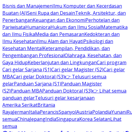
Bisnis dan Manajemen
Ilmu Komputer dan Kecerdasan
Buatan (AI)
Seni Rupa dan Desain
Teknik, Arsitektur, dan
Penerbangan
Keuangan dan Ekonomi
Perhotelan dan
Pariwisata
Humaniora
Hukum dan Ilmu Sosial
Matematika
dan Ilmu Fisika
Media dan Pemasaran
Kedokteran dan
Ilmu Kesehatan
Ilmu Alam dan Hayati
Psikologi dan
Kesehatan Mental
Keterampilan, Pendidikan, dan
Pengembangan Profesional
Olahraga, Kesehatan, dan
Gaya Hidup
Keberlanjutan dan Lingkungan
Cari program
Cari gelar Sarjana (S1)
Cari gelar Magister (S2)
Cari gelar
MBA
Cari gelar Doktoral (S3)
👉 Telusuri semua
gelar
Panduan Sarjana (S1)
Panduan Magister
(S2)
Panduan MBA
Panduan Doktoral (S3)
👉 Lihat semua
panduan gelar
Telusuri gelar kesarjanaan
Amerika Serikat
Britania
Raya
Jerman
Italia
Perancis
Spanyol
Austria
Polandia
Yunani
R
semua
China
Jepang
India
Singapura
Korea Selatan
Lihat
semua