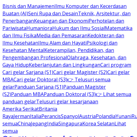
Bisnis dan Manajemen
Ilmu Komputer dan Kecerdasan
Buatan (AI)
Seni Rupa dan Desain
Teknik, Arsitektur, dan
Penerbangan
Keuangan dan Ekonomi
Perhotelan dan
Pariwisata
Humaniora
Hukum dan Ilmu Sosial
Matematika
dan Ilmu Fisika
Media dan Pemasaran
Kedokteran dan
Ilmu Kesehatan
Ilmu Alam dan Hayati
Psikologi dan
Kesehatan Mental
Keterampilan, Pendidikan, dan
Pengembangan Profesional
Olahraga, Kesehatan, dan
Gaya Hidup
Keberlanjutan dan Lingkungan
Cari program
Cari gelar Sarjana (S1)
Cari gelar Magister (S2)
Cari gelar
MBA
Cari gelar Doktoral (S3)
👉 Telusuri semua
gelar
Panduan Sarjana (S1)
Panduan Magister
(S2)
Panduan MBA
Panduan Doktoral (S3)
👉 Lihat semua
panduan gelar
Telusuri gelar kesarjanaan
Amerika Serikat
Britania
Raya
Jerman
Italia
Perancis
Spanyol
Austria
Polandia
Yunani
R
semua
China
Jepang
India
Singapura
Korea Selatan
Lihat
semua