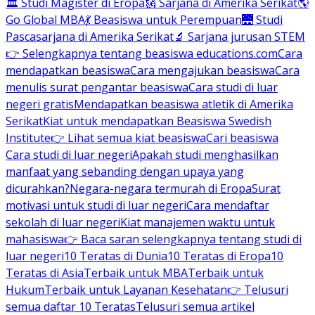
🏛 Studi Magister di Eropa
🗽 Sarjana di Amerika Serikat
🌎
Go Global MBA
💃 Beasiswa untuk Perempuan
🌉 Studi
Pascasarjana di Amerika Serikat
🔬 Sarjana jurusan STEM
👉 Selengkapnya tentang beasiswa educations.com
Cara
mendapatkan beasiswa
Cara mengajukan beasiswa
Cara
menulis surat pengantar beasiswa
Cara studi di luar
negeri gratis
Mendapatkan beasiswa atletik di Amerika
Serikat
Kiat untuk mendapatkan Beasiswa Swedish
Institute
👉 Lihat semua kiat beasiswa
Cari beasiswa
Cara studi di luar negeri
Apakah studi menghasilkan
manfaat yang sebanding dengan upaya yang
dicurahkan?
Negara-negara termurah di Eropa
Surat
motivasi untuk studi di luar negeri
Cara mendaftar
sekolah di luar negeri
Kiat manajemen waktu untuk
mahasiswa
👉 Baca saran selengkapnya tentang studi di
luar negeri
10 Teratas di Dunia
10 Teratas di Eropa
10
Teratas di Asia
Terbaik untuk MBA
Terbaik untuk
Hukum
Terbaik untuk Layanan Kesehatan
👉 Telusuri
semua daftar 10 Teratas
Telusuri semua artikel