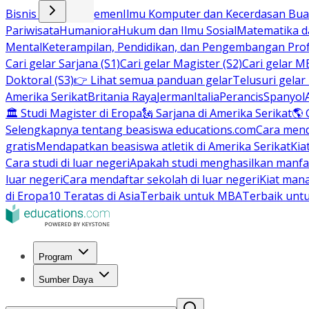
Bisnis dan Manajemen
Ilmu Komputer dan Kecerdasan Buat
Pariwisata
Humaniora
Hukum dan Ilmu Sosial
Matematika da
Mental
Keterampilan, Pendidikan, dan Pengembangan Prof
Cari gelar Sarjana (S1)
Cari gelar Magister (S2)
Cari gelar M
Doktoral (S3)
👉 Lihat semua panduan gelar
Telusuri gelar
Amerika Serikat
Britania Raya
Jerman
Italia
Perancis
Spanyol
🏛 Studi Magister di Eropa
🗽 Sarjana di Amerika Serikat
🌎 
Selengkapnya tentang beasiswa educations.com
Cara men
gratis
Mendapatkan beasiswa atletik di Amerika Serikat
Kia
Cara studi di luar negeri
Apakah studi menghasilkan manfa
luar negeri
Cara mendaftar sekolah di luar negeri
Kiat man
di Eropa
10 Teratas di Asia
Terbaik untuk MBA
Terbaik unt
Program
Sumber Daya