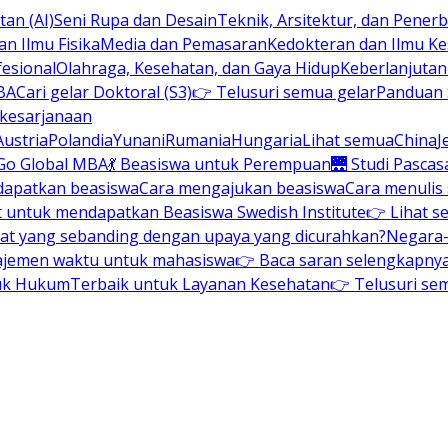
an (AI)
Seni Rupa dan Desain
Teknik, Arsitektur, dan Pene
n Ilmu Fisika
Media dan Pemasaran
Kedokteran dan Ilmu K
esional
Olahraga, Kesehatan, dan Gaya Hidup
Keberlanjuta
BA
Cari gelar Doktoral (S3)
👉 Telusuri semua gelar
Panduan S
 kesarjanaan
Austria
Polandia
Yunani
Rumania
Hungaria
Lihat semua
China
J
Go Global MBA
💃 Beasiswa untuk Perempuan
🌉 Studi Pascas
dapatkan beasiswa
Cara mengajukan beasiswa
Cara menulis
t untuk mendapatkan Beasiswa Swedish Institute
👉 Lihat s
at yang sebanding dengan upaya yang dicurahkan?
Negara-
ajemen waktu untuk mahasiswa
👉 Baca saran selengkapnya 
uk Hukum
Terbaik untuk Layanan Kesehatan
👉 Telusuri se