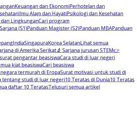
rbangan
Keuangan dan Ekonomi
Perhotelan dan
esehatan
Ilmu Alam dan Hayati
Psikologi dan Kesehatan
n dan Lingkungan
Cari program
arjana (S1)
Panduan Magister (S2)
Panduan MBA
Panduan
epang
India
Singapura
Korea Selatan
Lihat semua
arjana di Amerika Serikat
🔬 Sarjana jurusan STEM
👉
 surat pengantar beasiswa
Cara studi di luar negeri
emua kiat beasiswa
Cari beasiswa
negara termurah di Eropa
Surat motivasi untuk studi di
tentang studi di luar negeri
10 Teratas di Dunia
10 Teratas
mua daftar 10 Teratas
Telusuri semua artikel