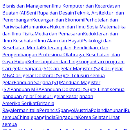
Bisnis dan Manajemen
Ilmu Komputer dan Kecerdasan
Buatan (AI)
Seni Rupa dan Desain
Teknik, Arsitektur, dan
Penerbangan
Keuangan dan Ekonomi
Perhotelan dan
Pariwisata
Humaniora
Hukum dan Ilmu Sosial
Matematika
dan Ilmu Fisika
Media dan Pemasaran
Kedokteran dan
Ilmu Kesehatan
Ilmu Alam dan Hayati
Psikologi dan
Kesehatan Mental
Keterampilan, Pendidikan, dan
Pengembangan Profesional
Olahraga, Kesehatan, dan
Gaya Hidup
Keberlanjutan dan Lingkungan
Cari program
Cari gelar Sarjana (S1)
Cari gelar Magister (S2)
Cari gelar
MBA
Cari gelar Doktoral (S3)
👉 Telusuri semua
gelar
Panduan Sarjana (S1)
Panduan Magister
(S2)
Panduan MBA
Panduan Doktoral (S3)
👉 Lihat semua
panduan gelar
Telusuri gelar kesarjanaan
Amerika Serikat
Britania
Raya
Jerman
Italia
Perancis
Spanyol
Austria
Polandia
Yunani
R
semua
China
Jepang
India
Singapura
Korea Selatan
Lihat
semua