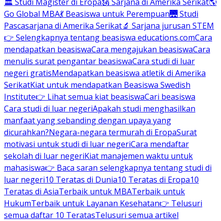
🏛 Studi Magister di Eropa
🗽 Sarjana di Amerika Serikat
🌎
Go Global MBA
💃 Beasiswa untuk Perempuan
🌉 Studi
Pascasarjana di Amerika Serikat
🔬 Sarjana jurusan STEM
👉 Selengkapnya tentang beasiswa educations.com
Cara
mendapatkan beasiswa
Cara mengajukan beasiswa
Cara
menulis surat pengantar beasiswa
Cara studi di luar
negeri gratis
Mendapatkan beasiswa atletik di Amerika
Serikat
Kiat untuk mendapatkan Beasiswa Swedish
Institute
👉 Lihat semua kiat beasiswa
Cari beasiswa
Cara studi di luar negeri
Apakah studi menghasilkan
manfaat yang sebanding dengan upaya yang
dicurahkan?
Negara-negara termurah di Eropa
Surat
motivasi untuk studi di luar negeri
Cara mendaftar
sekolah di luar negeri
Kiat manajemen waktu untuk
mahasiswa
👉 Baca saran selengkapnya tentang studi di
luar negeri
10 Teratas di Dunia
10 Teratas di Eropa
10
Teratas di Asia
Terbaik untuk MBA
Terbaik untuk
Hukum
Terbaik untuk Layanan Kesehatan
👉 Telusuri
semua daftar 10 Teratas
Telusuri semua artikel