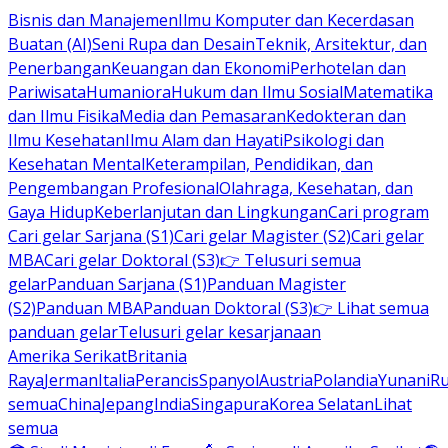
Bisnis dan Manajemen
Ilmu Komputer dan Kecerdasan
Buatan (AI)
Seni Rupa dan Desain
Teknik, Arsitektur, dan
Penerbangan
Keuangan dan Ekonomi
Perhotelan dan
Pariwisata
Humaniora
Hukum dan Ilmu Sosial
Matematika
dan Ilmu Fisika
Media dan Pemasaran
Kedokteran dan
Ilmu Kesehatan
Ilmu Alam dan Hayati
Psikologi dan
Kesehatan Mental
Keterampilan, Pendidikan, dan
Pengembangan Profesional
Olahraga, Kesehatan, dan
Gaya Hidup
Keberlanjutan dan Lingkungan
Cari program
Cari gelar Sarjana (S1)
Cari gelar Magister (S2)
Cari gelar
MBA
Cari gelar Doktoral (S3)
👉 Telusuri semua
gelar
Panduan Sarjana (S1)
Panduan Magister
(S2)
Panduan MBA
Panduan Doktoral (S3)
👉 Lihat semua
panduan gelar
Telusuri gelar kesarjanaan
Amerika Serikat
Britania
Raya
Jerman
Italia
Perancis
Spanyol
Austria
Polandia
Yunani
R
semua
China
Jepang
India
Singapura
Korea Selatan
Lihat
semua