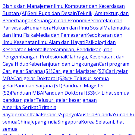
Bisnis dan Manajemen
Ilmu Komputer dan Kecerdasan
Buatan (AI)
Seni Rupa dan Desain
Teknik, Arsitektur, dan
Penerbangan
Keuangan dan Ekonomi
Perhotelan dan
Pariwisata
Humaniora
Hukum dan Ilmu Sosial
Matematika
dan Ilmu Fisika
Media dan Pemasaran
Kedokteran dan
Ilmu Kesehatan
Ilmu Alam dan Hayati
Psikologi dan
Kesehatan Mental
Keterampilan, Pendidikan, dan
Pengembangan Profesional
Olahraga, Kesehatan, dan
Gaya Hidup
Keberlanjutan dan Lingkungan
Cari program
Cari gelar Sarjana (S1)
Cari gelar Magister (S2)
Cari gelar
MBA
Cari gelar Doktoral (S3)
👉 Telusuri semua
gelar
Panduan Sarjana (S1)
Panduan Magister
(S2)
Panduan MBA
Panduan Doktoral (S3)
👉 Lihat semua
panduan gelar
Telusuri gelar kesarjanaan
Amerika Serikat
Britania
Raya
Jerman
Italia
Perancis
Spanyol
Austria
Polandia
Yunani
R
semua
China
Jepang
India
Singapura
Korea Selatan
Lihat
semua