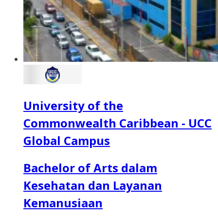
University of the
Commonwealth Caribbean - UCC
Global Campus
Bachelor of Arts dalam
Kesehatan dan Layanan
Kemanusiaan