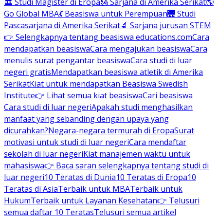
🏛 Studi Magister di Eropa
🗽 Sarjana di Amerika Serikat
🌎
Go Global MBA
💃 Beasiswa untuk Perempuan
🌉 Studi
Pascasarjana di Amerika Serikat
🔬 Sarjana jurusan STEM
👉 Selengkapnya tentang beasiswa educations.com
Cara
mendapatkan beasiswa
Cara mengajukan beasiswa
Cara
menulis surat pengantar beasiswa
Cara studi di luar
negeri gratis
Mendapatkan beasiswa atletik di Amerika
Serikat
Kiat untuk mendapatkan Beasiswa Swedish
Institute
👉 Lihat semua kiat beasiswa
Cari beasiswa
Cara studi di luar negeri
Apakah studi menghasilkan
manfaat yang sebanding dengan upaya yang
dicurahkan?
Negara-negara termurah di Eropa
Surat
motivasi untuk studi di luar negeri
Cara mendaftar
sekolah di luar negeri
Kiat manajemen waktu untuk
mahasiswa
👉 Baca saran selengkapnya tentang studi di
luar negeri
10 Teratas di Dunia
10 Teratas di Eropa
10
Teratas di Asia
Terbaik untuk MBA
Terbaik untuk
Hukum
Terbaik untuk Layanan Kesehatan
👉 Telusuri
semua daftar 10 Teratas
Telusuri semua artikel