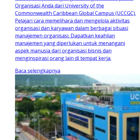
Organisasi Anda dari University of the
Commonwealth Caribbean Global Campus (UCCGC).
Pelajari cara memelihara dan mengelola aktivitas
organisasi dan karyawan dalam berbagai situasi
manajemen organisasi. Dapatkan keahlian
manajemen yang diperlukan untuk menangani
aspek manusia dari organisasi bisnis dan
menginspirasi orang lain di tempat kerja.
Baca selengkapnya