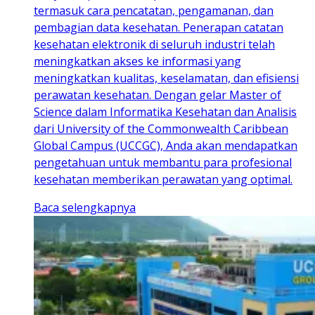
termasuk cara pencatatan, pengamanan, dan
pembagian data kesehatan. Penerapan catatan
kesehatan elektronik di seluruh industri telah
meningkatkan akses ke informasi yang
meningkatkan kualitas, keselamatan, dan efisiensi
perawatan kesehatan. Dengan gelar Master of
Science dalam Informatika Kesehatan dan Analisis
dari University of the Commonwealth Caribbean
Global Campus (UCCGC), Anda akan mendapatkan
pengetahuan untuk membantu para profesional
kesehatan memberikan perawatan yang optimal.
Baca selengkapnya