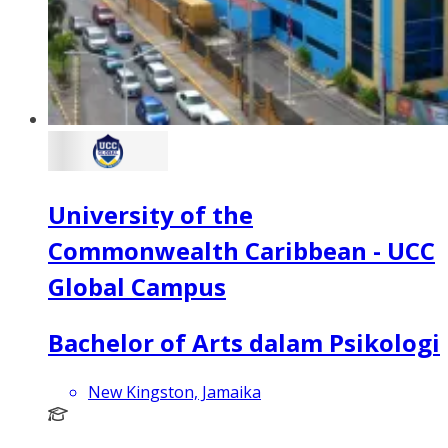
University of the
Commonwealth Caribbean - UCC
Global Campus
Bachelor of Arts dalam Psikologi
New Kingston, Jamaika