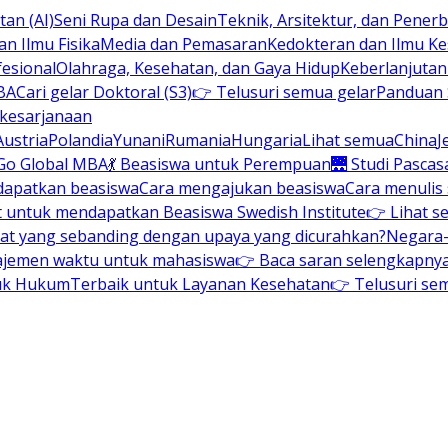
an (AI)
Seni Rupa dan Desain
Teknik, Arsitektur, dan Pene
n Ilmu Fisika
Media dan Pemasaran
Kedokteran dan Ilmu K
esional
Olahraga, Kesehatan, dan Gaya Hidup
Keberlanjuta
BA
Cari gelar Doktoral (S3)
👉 Telusuri semua gelar
Panduan S
 kesarjanaan
Austria
Polandia
Yunani
Rumania
Hungaria
Lihat semua
China
J
Go Global MBA
💃 Beasiswa untuk Perempuan
🌉 Studi Pascas
dapatkan beasiswa
Cara mengajukan beasiswa
Cara menulis
t untuk mendapatkan Beasiswa Swedish Institute
👉 Lihat s
at yang sebanding dengan upaya yang dicurahkan?
Negara-
ajemen waktu untuk mahasiswa
👉 Baca saran selengkapnya 
uk Hukum
Terbaik untuk Layanan Kesehatan
👉 Telusuri se