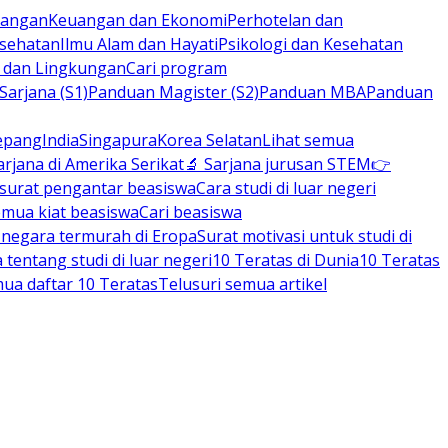
rbangan
Keuangan dan Ekonomi
Perhotelan dan
esehatan
Ilmu Alam dan Hayati
Psikologi dan Kesehatan
n dan Lingkungan
Cari program
arjana (S1)
Panduan Magister (S2)
Panduan MBA
Panduan
epang
India
Singapura
Korea Selatan
Lihat semua
arjana di Amerika Serikat
🔬 Sarjana jurusan STEM
👉
 surat pengantar beasiswa
Cara studi di luar negeri
emua kiat beasiswa
Cari beasiswa
negara termurah di Eropa
Surat motivasi untuk studi di
tentang studi di luar negeri
10 Teratas di Dunia
10 Teratas
mua daftar 10 Teratas
Telusuri semua artikel