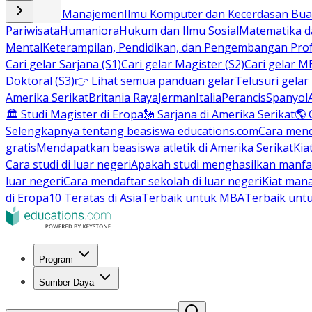
Bisnis dan Manajemen
Ilmu Komputer dan Kecerdasan Buat
Pariwisata
Humaniora
Hukum dan Ilmu Sosial
Matematika da
Mental
Keterampilan, Pendidikan, dan Pengembangan Prof
Cari gelar Sarjana (S1)
Cari gelar Magister (S2)
Cari gelar M
Doktoral (S3)
👉 Lihat semua panduan gelar
Telusuri gelar
Amerika Serikat
Britania Raya
Jerman
Italia
Perancis
Spanyol
🏛 Studi Magister di Eropa
🗽 Sarjana di Amerika Serikat
🌎 
Selengkapnya tentang beasiswa educations.com
Cara men
gratis
Mendapatkan beasiswa atletik di Amerika Serikat
Kia
Cara studi di luar negeri
Apakah studi menghasilkan manfa
luar negeri
Cara mendaftar sekolah di luar negeri
Kiat man
di Eropa
10 Teratas di Asia
Terbaik untuk MBA
Terbaik unt
Program
Sumber Daya