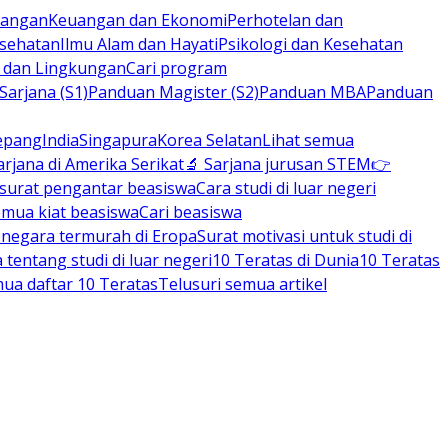
rbangan
Keuangan dan Ekonomi
Perhotelan dan
esehatan
Ilmu Alam dan Hayati
Psikologi dan Kesehatan
n dan Lingkungan
Cari program
arjana (S1)
Panduan Magister (S2)
Panduan MBA
Panduan
epang
India
Singapura
Korea Selatan
Lihat semua
arjana di Amerika Serikat
🔬 Sarjana jurusan STEM
👉
 surat pengantar beasiswa
Cara studi di luar negeri
emua kiat beasiswa
Cari beasiswa
negara termurah di Eropa
Surat motivasi untuk studi di
tentang studi di luar negeri
10 Teratas di Dunia
10 Teratas
mua daftar 10 Teratas
Telusuri semua artikel