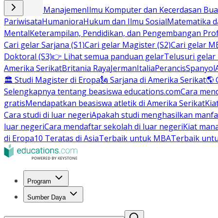
Bisnis dan Manajemen
Ilmu Komputer dan Kecerdasan Buat
Pariwisata
Humaniora
Hukum dan Ilmu Sosial
Matematika da
Mental
Keterampilan, Pendidikan, dan Pengembangan Prof
Cari gelar Sarjana (S1)
Cari gelar Magister (S2)
Cari gelar M
Doktoral (S3)
👉 Lihat semua panduan gelar
Telusuri gelar
Amerika Serikat
Britania Raya
Jerman
Italia
Perancis
Spanyol
🏛 Studi Magister di Eropa
🗽 Sarjana di Amerika Serikat
🌎 
Selengkapnya tentang beasiswa educations.com
Cara men
gratis
Mendapatkan beasiswa atletik di Amerika Serikat
Kia
Cara studi di luar negeri
Apakah studi menghasilkan manfa
luar negeri
Cara mendaftar sekolah di luar negeri
Kiat man
di Eropa
10 Teratas di Asia
Terbaik untuk MBA
Terbaik unt
Program
Sumber Daya