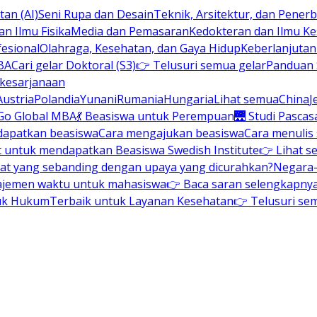
an (AI)
Seni Rupa dan Desain
Teknik, Arsitektur, dan Pene
n Ilmu Fisika
Media dan Pemasaran
Kedokteran dan Ilmu K
esional
Olahraga, Kesehatan, dan Gaya Hidup
Keberlanjuta
BA
Cari gelar Doktoral (S3)
👉 Telusuri semua gelar
Panduan S
 kesarjanaan
Austria
Polandia
Yunani
Rumania
Hungaria
Lihat semua
China
J
Go Global MBA
💃 Beasiswa untuk Perempuan
🌉 Studi Pascas
dapatkan beasiswa
Cara mengajukan beasiswa
Cara menulis
t untuk mendapatkan Beasiswa Swedish Institute
👉 Lihat s
at yang sebanding dengan upaya yang dicurahkan?
Negara-
ajemen waktu untuk mahasiswa
👉 Baca saran selengkapnya 
uk Hukum
Terbaik untuk Layanan Kesehatan
👉 Telusuri se