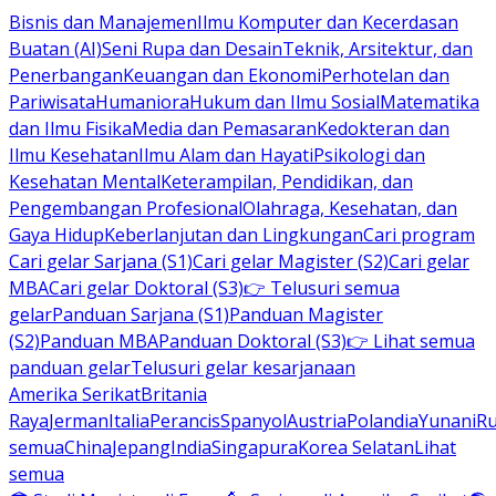
Bisnis dan Manajemen
Ilmu Komputer dan Kecerdasan
Buatan (AI)
Seni Rupa dan Desain
Teknik, Arsitektur, dan
Penerbangan
Keuangan dan Ekonomi
Perhotelan dan
Pariwisata
Humaniora
Hukum dan Ilmu Sosial
Matematika
dan Ilmu Fisika
Media dan Pemasaran
Kedokteran dan
Ilmu Kesehatan
Ilmu Alam dan Hayati
Psikologi dan
Kesehatan Mental
Keterampilan, Pendidikan, dan
Pengembangan Profesional
Olahraga, Kesehatan, dan
Gaya Hidup
Keberlanjutan dan Lingkungan
Cari program
Cari gelar Sarjana (S1)
Cari gelar Magister (S2)
Cari gelar
MBA
Cari gelar Doktoral (S3)
👉 Telusuri semua
gelar
Panduan Sarjana (S1)
Panduan Magister
(S2)
Panduan MBA
Panduan Doktoral (S3)
👉 Lihat semua
panduan gelar
Telusuri gelar kesarjanaan
Amerika Serikat
Britania
Raya
Jerman
Italia
Perancis
Spanyol
Austria
Polandia
Yunani
R
semua
China
Jepang
India
Singapura
Korea Selatan
Lihat
semua