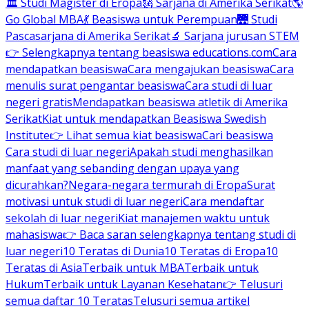
🏛 Studi Magister di Eropa
🗽 Sarjana di Amerika Serikat
🌎
Go Global MBA
💃 Beasiswa untuk Perempuan
🌉 Studi
Pascasarjana di Amerika Serikat
🔬 Sarjana jurusan STEM
👉 Selengkapnya tentang beasiswa educations.com
Cara
mendapatkan beasiswa
Cara mengajukan beasiswa
Cara
menulis surat pengantar beasiswa
Cara studi di luar
negeri gratis
Mendapatkan beasiswa atletik di Amerika
Serikat
Kiat untuk mendapatkan Beasiswa Swedish
Institute
👉 Lihat semua kiat beasiswa
Cari beasiswa
Cara studi di luar negeri
Apakah studi menghasilkan
manfaat yang sebanding dengan upaya yang
dicurahkan?
Negara-negara termurah di Eropa
Surat
motivasi untuk studi di luar negeri
Cara mendaftar
sekolah di luar negeri
Kiat manajemen waktu untuk
mahasiswa
👉 Baca saran selengkapnya tentang studi di
luar negeri
10 Teratas di Dunia
10 Teratas di Eropa
10
Teratas di Asia
Terbaik untuk MBA
Terbaik untuk
Hukum
Terbaik untuk Layanan Kesehatan
👉 Telusuri
semua daftar 10 Teratas
Telusuri semua artikel