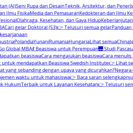
an (AI)
Seni Rupa dan Desain
Teknik, Arsitektur, dan Pene
n Ilmu Fisika
Media dan Pemasaran
Kedokteran dan Ilmu K
esional
Olahraga, Kesehatan, dan Gaya Hidup
Keberlanjuta
BA
Cari gelar Doktoral (S3)
👉 Telusuri semua gelar
Panduan S
 kesarjanaan
Austria
Polandia
Yunani
Rumania
Hungaria
Lihat semua
China
J
Go Global MBA
💃 Beasiswa untuk Perempuan
🌉 Studi Pascas
dapatkan beasiswa
Cara mengajukan beasiswa
Cara menulis
t untuk mendapatkan Beasiswa Swedish Institute
👉 Lihat s
at yang sebanding dengan upaya yang dicurahkan?
Negara-
ajemen waktu untuk mahasiswa
👉 Baca saran selengkapnya 
uk Hukum
Terbaik untuk Layanan Kesehatan
👉 Telusuri se