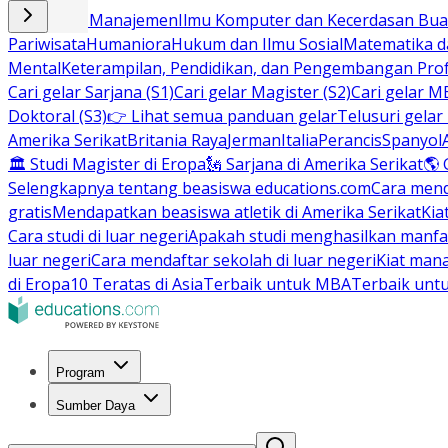
Bisnis dan Manajemen
Ilmu Komputer dan Kecerdasan Buat
Pariwisata
Humaniora
Hukum dan Ilmu Sosial
Matematika da
Mental
Keterampilan, Pendidikan, dan Pengembangan Prof
Cari gelar Sarjana (S1)
Cari gelar Magister (S2)
Cari gelar M
Doktoral (S3)
👉 Lihat semua panduan gelar
Telusuri gelar
Amerika Serikat
Britania Raya
Jerman
Italia
Perancis
Spanyol
🏛 Studi Magister di Eropa
🗽 Sarjana di Amerika Serikat
🌎 
Selengkapnya tentang beasiswa educations.com
Cara men
gratis
Mendapatkan beasiswa atletik di Amerika Serikat
Kia
Cara studi di luar negeri
Apakah studi menghasilkan manfa
luar negeri
Cara mendaftar sekolah di luar negeri
Kiat man
di Eropa
10 Teratas di Asia
Terbaik untuk MBA
Terbaik unt
Program
Sumber Daya