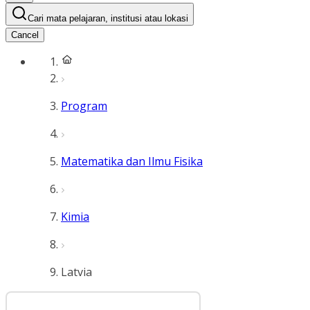
Cari mata pelajaran, institusi atau lokasi
Cancel
Program
Matematika dan Ilmu Fisika
Kimia
Latvia