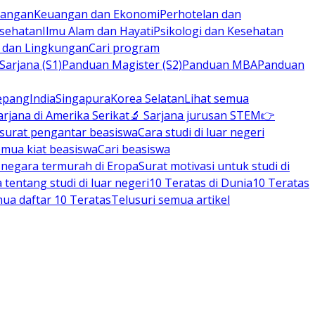
rbangan
Keuangan dan Ekonomi
Perhotelan dan
esehatan
Ilmu Alam dan Hayati
Psikologi dan Kesehatan
n dan Lingkungan
Cari program
arjana (S1)
Panduan Magister (S2)
Panduan MBA
Panduan
epang
India
Singapura
Korea Selatan
Lihat semua
arjana di Amerika Serikat
🔬 Sarjana jurusan STEM
👉
 surat pengantar beasiswa
Cara studi di luar negeri
emua kiat beasiswa
Cari beasiswa
negara termurah di Eropa
Surat motivasi untuk studi di
tentang studi di luar negeri
10 Teratas di Dunia
10 Teratas
mua daftar 10 Teratas
Telusuri semua artikel