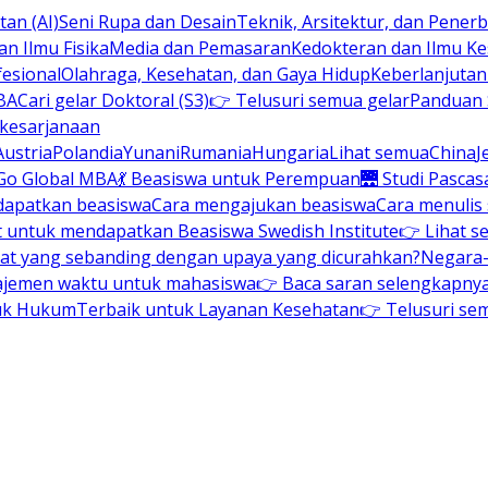
an (AI)
Seni Rupa dan Desain
Teknik, Arsitektur, dan Pene
n Ilmu Fisika
Media dan Pemasaran
Kedokteran dan Ilmu K
esional
Olahraga, Kesehatan, dan Gaya Hidup
Keberlanjuta
BA
Cari gelar Doktoral (S3)
👉 Telusuri semua gelar
Panduan S
 kesarjanaan
Austria
Polandia
Yunani
Rumania
Hungaria
Lihat semua
China
J
Go Global MBA
💃 Beasiswa untuk Perempuan
🌉 Studi Pascas
dapatkan beasiswa
Cara mengajukan beasiswa
Cara menulis
t untuk mendapatkan Beasiswa Swedish Institute
👉 Lihat s
at yang sebanding dengan upaya yang dicurahkan?
Negara-
ajemen waktu untuk mahasiswa
👉 Baca saran selengkapnya 
uk Hukum
Terbaik untuk Layanan Kesehatan
👉 Telusuri se