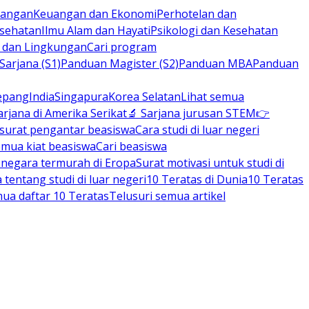
rbangan
Keuangan dan Ekonomi
Perhotelan dan
esehatan
Ilmu Alam dan Hayati
Psikologi dan Kesehatan
n dan Lingkungan
Cari program
arjana (S1)
Panduan Magister (S2)
Panduan MBA
Panduan
epang
India
Singapura
Korea Selatan
Lihat semua
arjana di Amerika Serikat
🔬 Sarjana jurusan STEM
👉
 surat pengantar beasiswa
Cara studi di luar negeri
emua kiat beasiswa
Cari beasiswa
negara termurah di Eropa
Surat motivasi untuk studi di
tentang studi di luar negeri
10 Teratas di Dunia
10 Teratas
mua daftar 10 Teratas
Telusuri semua artikel