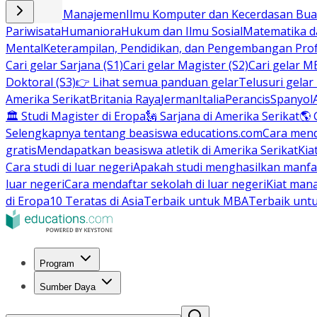
Bisnis dan Manajemen
Ilmu Komputer dan Kecerdasan Buat
Pariwisata
Humaniora
Hukum dan Ilmu Sosial
Matematika da
Mental
Keterampilan, Pendidikan, dan Pengembangan Prof
Cari gelar Sarjana (S1)
Cari gelar Magister (S2)
Cari gelar M
Doktoral (S3)
👉 Lihat semua panduan gelar
Telusuri gelar
Amerika Serikat
Britania Raya
Jerman
Italia
Perancis
Spanyol
🏛 Studi Magister di Eropa
🗽 Sarjana di Amerika Serikat
🌎 
Selengkapnya tentang beasiswa educations.com
Cara men
gratis
Mendapatkan beasiswa atletik di Amerika Serikat
Kia
Cara studi di luar negeri
Apakah studi menghasilkan manfa
luar negeri
Cara mendaftar sekolah di luar negeri
Kiat man
di Eropa
10 Teratas di Asia
Terbaik untuk MBA
Terbaik unt
Program
Sumber Daya