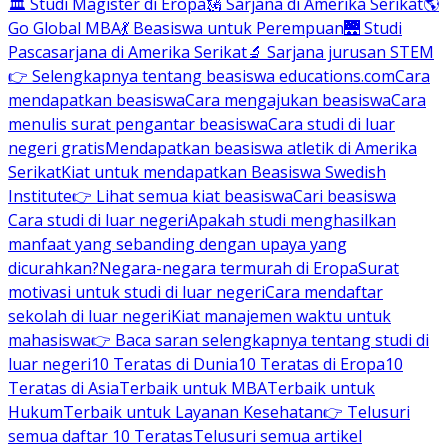
🏛 Studi Magister di Eropa
🗽 Sarjana di Amerika Serikat
🌎
Go Global MBA
💃 Beasiswa untuk Perempuan
🌉 Studi
Pascasarjana di Amerika Serikat
🔬 Sarjana jurusan STEM
👉 Selengkapnya tentang beasiswa educations.com
Cara
mendapatkan beasiswa
Cara mengajukan beasiswa
Cara
menulis surat pengantar beasiswa
Cara studi di luar
negeri gratis
Mendapatkan beasiswa atletik di Amerika
Serikat
Kiat untuk mendapatkan Beasiswa Swedish
Institute
👉 Lihat semua kiat beasiswa
Cari beasiswa
Cara studi di luar negeri
Apakah studi menghasilkan
manfaat yang sebanding dengan upaya yang
dicurahkan?
Negara-negara termurah di Eropa
Surat
motivasi untuk studi di luar negeri
Cara mendaftar
sekolah di luar negeri
Kiat manajemen waktu untuk
mahasiswa
👉 Baca saran selengkapnya tentang studi di
luar negeri
10 Teratas di Dunia
10 Teratas di Eropa
10
Teratas di Asia
Terbaik untuk MBA
Terbaik untuk
Hukum
Terbaik untuk Layanan Kesehatan
👉 Telusuri
semua daftar 10 Teratas
Telusuri semua artikel