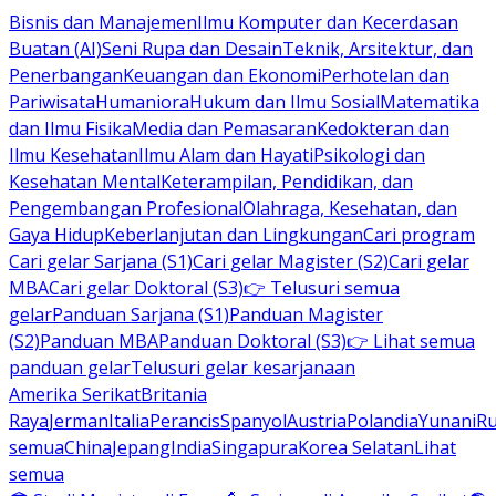
Bisnis dan Manajemen
Ilmu Komputer dan Kecerdasan
Buatan (AI)
Seni Rupa dan Desain
Teknik, Arsitektur, dan
Penerbangan
Keuangan dan Ekonomi
Perhotelan dan
Pariwisata
Humaniora
Hukum dan Ilmu Sosial
Matematika
dan Ilmu Fisika
Media dan Pemasaran
Kedokteran dan
Ilmu Kesehatan
Ilmu Alam dan Hayati
Psikologi dan
Kesehatan Mental
Keterampilan, Pendidikan, dan
Pengembangan Profesional
Olahraga, Kesehatan, dan
Gaya Hidup
Keberlanjutan dan Lingkungan
Cari program
Cari gelar Sarjana (S1)
Cari gelar Magister (S2)
Cari gelar
MBA
Cari gelar Doktoral (S3)
👉 Telusuri semua
gelar
Panduan Sarjana (S1)
Panduan Magister
(S2)
Panduan MBA
Panduan Doktoral (S3)
👉 Lihat semua
panduan gelar
Telusuri gelar kesarjanaan
Amerika Serikat
Britania
Raya
Jerman
Italia
Perancis
Spanyol
Austria
Polandia
Yunani
R
semua
China
Jepang
India
Singapura
Korea Selatan
Lihat
semua