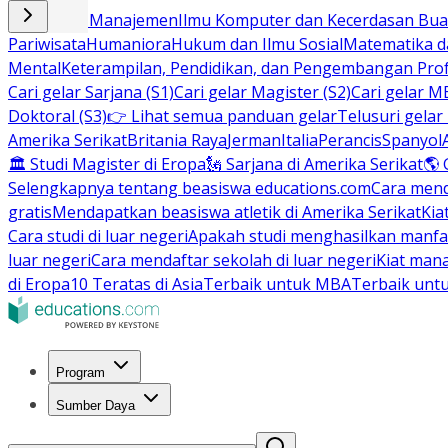
Bisnis dan Manajemen
Ilmu Komputer dan Kecerdasan Buat
Pariwisata
Humaniora
Hukum dan Ilmu Sosial
Matematika da
Mental
Keterampilan, Pendidikan, dan Pengembangan Prof
Cari gelar Sarjana (S1)
Cari gelar Magister (S2)
Cari gelar M
Doktoral (S3)
👉 Lihat semua panduan gelar
Telusuri gelar
Amerika Serikat
Britania Raya
Jerman
Italia
Perancis
Spanyol
🏛 Studi Magister di Eropa
🗽 Sarjana di Amerika Serikat
🌎 
Selengkapnya tentang beasiswa educations.com
Cara men
gratis
Mendapatkan beasiswa atletik di Amerika Serikat
Kia
Cara studi di luar negeri
Apakah studi menghasilkan manfa
luar negeri
Cara mendaftar sekolah di luar negeri
Kiat man
di Eropa
10 Teratas di Asia
Terbaik untuk MBA
Terbaik unt
Program
Sumber Daya