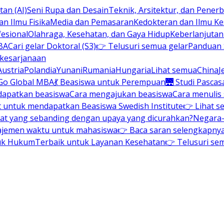
an (AI)
Seni Rupa dan Desain
Teknik, Arsitektur, dan Pene
n Ilmu Fisika
Media dan Pemasaran
Kedokteran dan Ilmu K
esional
Olahraga, Kesehatan, dan Gaya Hidup
Keberlanjuta
BA
Cari gelar Doktoral (S3)
👉 Telusuri semua gelar
Panduan S
 kesarjanaan
Austria
Polandia
Yunani
Rumania
Hungaria
Lihat semua
China
J
Go Global MBA
💃 Beasiswa untuk Perempuan
🌉 Studi Pascas
dapatkan beasiswa
Cara mengajukan beasiswa
Cara menulis
t untuk mendapatkan Beasiswa Swedish Institute
👉 Lihat s
at yang sebanding dengan upaya yang dicurahkan?
Negara-
ajemen waktu untuk mahasiswa
👉 Baca saran selengkapnya 
uk Hukum
Terbaik untuk Layanan Kesehatan
👉 Telusuri se