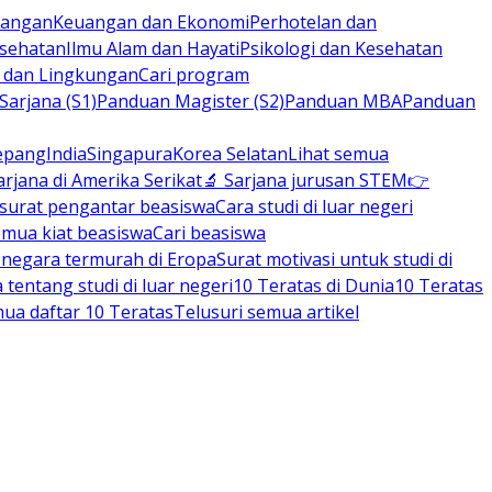
rbangan
Keuangan dan Ekonomi
Perhotelan dan
esehatan
Ilmu Alam dan Hayati
Psikologi dan Kesehatan
n dan Lingkungan
Cari program
arjana (S1)
Panduan Magister (S2)
Panduan MBA
Panduan
epang
India
Singapura
Korea Selatan
Lihat semua
arjana di Amerika Serikat
🔬 Sarjana jurusan STEM
👉
 surat pengantar beasiswa
Cara studi di luar negeri
emua kiat beasiswa
Cari beasiswa
negara termurah di Eropa
Surat motivasi untuk studi di
tentang studi di luar negeri
10 Teratas di Dunia
10 Teratas
mua daftar 10 Teratas
Telusuri semua artikel