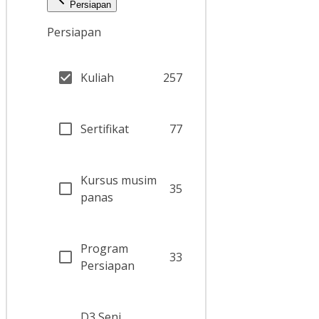
Persiapan
Persiapan
Kuliah
257
Sertifikat
77
Kursus musim
35
panas
Program
33
Persiapan
D3 Seni