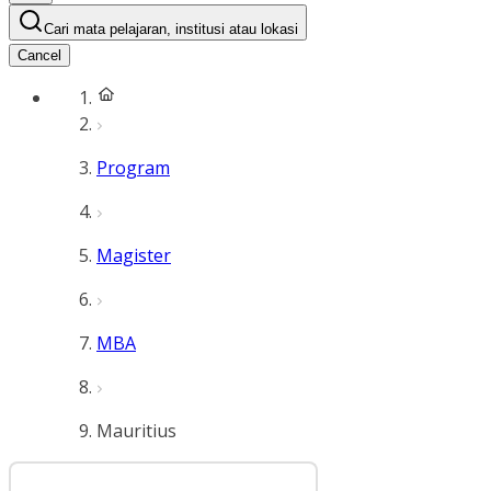
Cari mata pelajaran, institusi atau lokasi
Cancel
Program
Magister
MBA
Mauritius