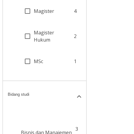
Magister
4
Magister
2
Hukum
MSc
1
Bidang studi
3
Bisnis dan Manajemen