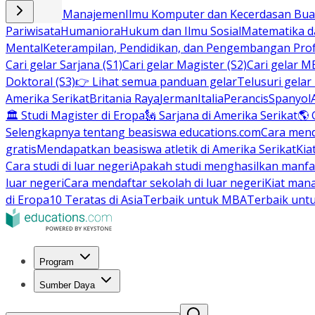
Bisnis dan Manajemen
Ilmu Komputer dan Kecerdasan Buat
Pariwisata
Humaniora
Hukum dan Ilmu Sosial
Matematika da
Mental
Keterampilan, Pendidikan, dan Pengembangan Prof
Cari gelar Sarjana (S1)
Cari gelar Magister (S2)
Cari gelar M
Doktoral (S3)
👉 Lihat semua panduan gelar
Telusuri gelar
Amerika Serikat
Britania Raya
Jerman
Italia
Perancis
Spanyol
🏛 Studi Magister di Eropa
🗽 Sarjana di Amerika Serikat
🌎 
Selengkapnya tentang beasiswa educations.com
Cara men
gratis
Mendapatkan beasiswa atletik di Amerika Serikat
Kia
Cara studi di luar negeri
Apakah studi menghasilkan manfa
luar negeri
Cara mendaftar sekolah di luar negeri
Kiat man
di Eropa
10 Teratas di Asia
Terbaik untuk MBA
Terbaik unt
Program
Sumber Daya