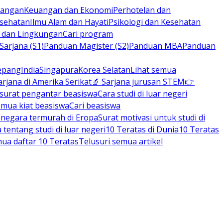
rbangan
Keuangan dan Ekonomi
Perhotelan dan
esehatan
Ilmu Alam dan Hayati
Psikologi dan Kesehatan
n dan Lingkungan
Cari program
arjana (S1)
Panduan Magister (S2)
Panduan MBA
Panduan
epang
India
Singapura
Korea Selatan
Lihat semua
arjana di Amerika Serikat
🔬 Sarjana jurusan STEM
👉
 surat pengantar beasiswa
Cara studi di luar negeri
emua kiat beasiswa
Cari beasiswa
negara termurah di Eropa
Surat motivasi untuk studi di
tentang studi di luar negeri
10 Teratas di Dunia
10 Teratas
mua daftar 10 Teratas
Telusuri semua artikel