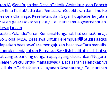
an (AI)
Seni Rupa dan Desain
Teknik, Arsitektur, dan Pene
n Ilmu Fisika
Media dan Pemasaran
Kedokteran dan Ilmu K
esional
Olahraga, Kesehatan, dan Gaya Hidup
Keberlanjuta
BA
Cari gelar Doktoral (S3)
👉 Telusuri semua gelar
Panduan S
 kesarjanaan
Austria
Polandia
Yunani
Rumania
Hungaria
Lihat semua
China
J
Go Global MBA
💃 Beasiswa untuk Perempuan
🌉 Studi Pascas
dapatkan beasiswa
Cara mengajukan beasiswa
Cara menulis
t untuk mendapatkan Beasiswa Swedish Institute
👉 Lihat s
at yang sebanding dengan upaya yang dicurahkan?
Negara-
ajemen waktu untuk mahasiswa
👉 Baca saran selengkapnya 
uk Hukum
Terbaik untuk Layanan Kesehatan
👉 Telusuri se