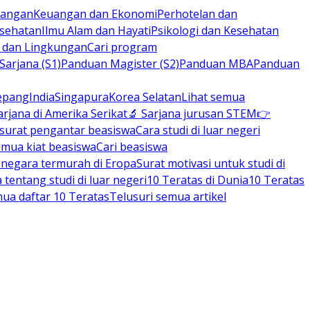
rbangan
Keuangan dan Ekonomi
Perhotelan dan
esehatan
Ilmu Alam dan Hayati
Psikologi dan Kesehatan
n dan Lingkungan
Cari program
arjana (S1)
Panduan Magister (S2)
Panduan MBA
Panduan
epang
India
Singapura
Korea Selatan
Lihat semua
arjana di Amerika Serikat
🔬 Sarjana jurusan STEM
👉
 surat pengantar beasiswa
Cara studi di luar negeri
emua kiat beasiswa
Cari beasiswa
negara termurah di Eropa
Surat motivasi untuk studi di
tentang studi di luar negeri
10 Teratas di Dunia
10 Teratas
mua daftar 10 Teratas
Telusuri semua artikel