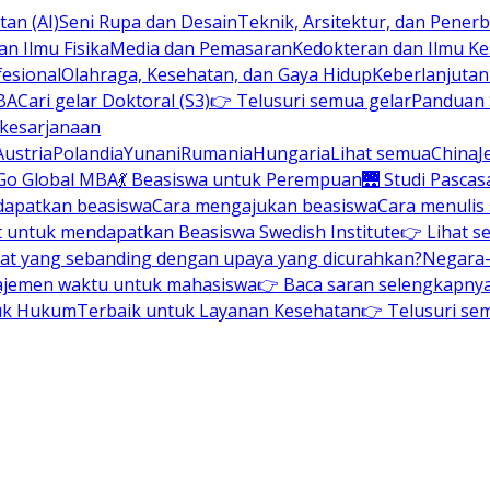
an (AI)
Seni Rupa dan Desain
Teknik, Arsitektur, dan Pene
n Ilmu Fisika
Media dan Pemasaran
Kedokteran dan Ilmu K
esional
Olahraga, Kesehatan, dan Gaya Hidup
Keberlanjuta
BA
Cari gelar Doktoral (S3)
👉 Telusuri semua gelar
Panduan S
 kesarjanaan
Austria
Polandia
Yunani
Rumania
Hungaria
Lihat semua
China
J
Go Global MBA
💃 Beasiswa untuk Perempuan
🌉 Studi Pascas
dapatkan beasiswa
Cara mengajukan beasiswa
Cara menulis
t untuk mendapatkan Beasiswa Swedish Institute
👉 Lihat s
at yang sebanding dengan upaya yang dicurahkan?
Negara-
ajemen waktu untuk mahasiswa
👉 Baca saran selengkapnya 
uk Hukum
Terbaik untuk Layanan Kesehatan
👉 Telusuri se