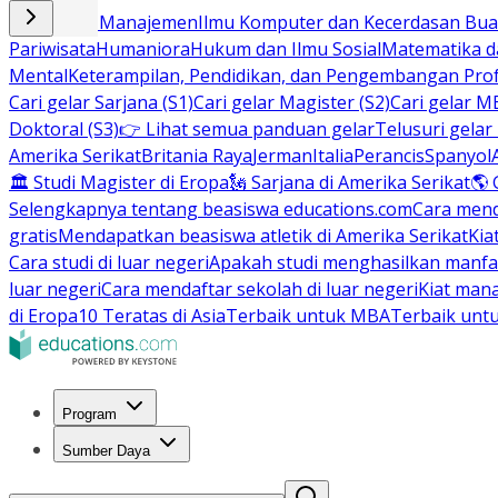
Bisnis dan Manajemen
Ilmu Komputer dan Kecerdasan Buat
Pariwisata
Humaniora
Hukum dan Ilmu Sosial
Matematika da
Mental
Keterampilan, Pendidikan, dan Pengembangan Prof
Cari gelar Sarjana (S1)
Cari gelar Magister (S2)
Cari gelar M
Doktoral (S3)
👉 Lihat semua panduan gelar
Telusuri gelar
Amerika Serikat
Britania Raya
Jerman
Italia
Perancis
Spanyol
🏛 Studi Magister di Eropa
🗽 Sarjana di Amerika Serikat
🌎 
Selengkapnya tentang beasiswa educations.com
Cara men
gratis
Mendapatkan beasiswa atletik di Amerika Serikat
Kia
Cara studi di luar negeri
Apakah studi menghasilkan manfa
luar negeri
Cara mendaftar sekolah di luar negeri
Kiat man
di Eropa
10 Teratas di Asia
Terbaik untuk MBA
Terbaik unt
Program
Sumber Daya