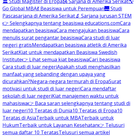
🏛 Studi Magister di Eropa
🗽 Sarjana di Amerika Serikat
🌎
Go Global MBA
💃 Beasiswa untuk Perempuan
🌉 Studi
Pascasarjana di Amerika Serikat
🔬 Sarjana jurusan STEM
👉 Selengkapnya tentang beasiswa educations.com
Cara
mendapatkan beasiswa
Cara mengajukan beasiswa
Cara
menulis surat pengantar beasiswa
Cara studi di luar
negeri gratis
Mendapatkan beasiswa atletik di Amerika
Serikat
Kiat untuk mendapatkan Beasiswa Swedish
Institute
👉 Lihat semua kiat beasiswa
Cari beasiswa
Cara studi di luar negeri
Apakah studi menghasilkan
manfaat yang sebanding dengan upaya yang
dicurahkan?
Negara-negara termurah di Eropa
Surat
motivasi untuk studi di luar negeri
Cara mendaftar
sekolah di luar negeri
Kiat manajemen waktu untuk
mahasiswa
👉 Baca saran selengkapnya tentang studi di
luar negeri
10 Teratas di Dunia
10 Teratas di Eropa
10
Teratas di Asia
Terbaik untuk MBA
Terbaik untuk
Hukum
Terbaik untuk Layanan Kesehatan
👉 Telusuri
semua daftar 10 Teratas
Telusuri semua artikel