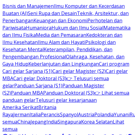
Bisnis dan Manajemen
Ilmu Komputer dan Kecerdasan
Buatan (AI)
Seni Rupa dan Desain
Teknik, Arsitektur, dan
Penerbangan
Keuangan dan Ekonomi
Perhotelan dan
Pariwisata
Humaniora
Hukum dan Ilmu Sosial
Matematika
dan Ilmu Fisika
Media dan Pemasaran
Kedokteran dan
Ilmu Kesehatan
Ilmu Alam dan Hayati
Psikologi dan
Kesehatan Mental
Keterampilan, Pendidikan, dan
Pengembangan Profesional
Olahraga, Kesehatan, dan
Gaya Hidup
Keberlanjutan dan Lingkungan
Cari program
Cari gelar Sarjana (S1)
Cari gelar Magister (S2)
Cari gelar
MBA
Cari gelar Doktoral (S3)
👉 Telusuri semua
gelar
Panduan Sarjana (S1)
Panduan Magister
(S2)
Panduan MBA
Panduan Doktoral (S3)
👉 Lihat semua
panduan gelar
Telusuri gelar kesarjanaan
Amerika Serikat
Britania
Raya
Jerman
Italia
Perancis
Spanyol
Austria
Polandia
Yunani
R
semua
China
Jepang
India
Singapura
Korea Selatan
Lihat
semua