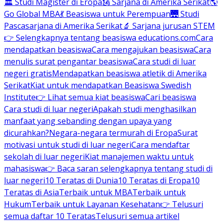
🏛 Studi Magister di Eropa
🗽 Sarjana di Amerika Serikat
🌎
Go Global MBA
💃 Beasiswa untuk Perempuan
🌉 Studi
Pascasarjana di Amerika Serikat
🔬 Sarjana jurusan STEM
👉 Selengkapnya tentang beasiswa educations.com
Cara
mendapatkan beasiswa
Cara mengajukan beasiswa
Cara
menulis surat pengantar beasiswa
Cara studi di luar
negeri gratis
Mendapatkan beasiswa atletik di Amerika
Serikat
Kiat untuk mendapatkan Beasiswa Swedish
Institute
👉 Lihat semua kiat beasiswa
Cari beasiswa
Cara studi di luar negeri
Apakah studi menghasilkan
manfaat yang sebanding dengan upaya yang
dicurahkan?
Negara-negara termurah di Eropa
Surat
motivasi untuk studi di luar negeri
Cara mendaftar
sekolah di luar negeri
Kiat manajemen waktu untuk
mahasiswa
👉 Baca saran selengkapnya tentang studi di
luar negeri
10 Teratas di Dunia
10 Teratas di Eropa
10
Teratas di Asia
Terbaik untuk MBA
Terbaik untuk
Hukum
Terbaik untuk Layanan Kesehatan
👉 Telusuri
semua daftar 10 Teratas
Telusuri semua artikel