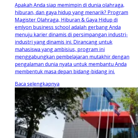
Apakah Anda siap memimpin di dunia olahraga,
hiburan, dan gaya hidup yang menarik? Program
Magister Olahraga, Hiburan & Gaya Hidup di
emlyon business school adalah gerbang Anda
menuju karier dinamis di persimpangan industri-
industri yang dinamis ini. Dirancang untuk
mahasiswa yang ambisius, program ini
menggabungkan pembelajaran mutakhir dengan
pengalaman dunia nyata untuk membantu Anda
membentuk masa depan bidang-bidang ini.
Baca selengkapnya