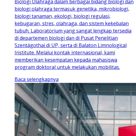
Biologi Olahraga dalam berbagai bidang biologi dan
biologi olahraga termasuk genetika, mikrobiologi,
biologi tanaman, ekologi, biologi regulasi,
kebugaran, stres, olahraga, dan sistem kekebalan
tubuh. Laboratorium yang sangat lengkap tersedia
di departemen biologi dan di Pusat Penelitian
Szentágothai di UP, serta di Balaton Limnological
Institute. Melalui kontak internasional, kami
memberikan kesempatan kepada mahasiswa
program doktoral untuk melakukan mobilitas.
Baca selengkapnya