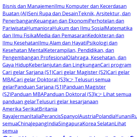
Bisnis dan Manajemen
Ilmu Komputer dan Kecerdasan
Buatan (AI)
Seni Rupa dan Desain
Teknik, Arsitektur, dan
Penerbangan
Keuangan dan Ekonomi
Perhotelan dan
Pariwisata
Humaniora
Hukum dan Ilmu Sosial
Matematika
dan Ilmu Fisika
Media dan Pemasaran
Kedokteran dan
Ilmu Kesehatan
Ilmu Alam dan Hayati
Psikologi dan
Kesehatan Mental
Keterampilan, Pendidikan, dan
Pengembangan Profesional
Olahraga, Kesehatan, dan
Gaya Hidup
Keberlanjutan dan Lingkungan
Cari program
Cari gelar Sarjana (S1)
Cari gelar Magister (S2)
Cari gelar
MBA
Cari gelar Doktoral (S3)
👉 Telusuri semua
gelar
Panduan Sarjana (S1)
Panduan Magister
(S2)
Panduan MBA
Panduan Doktoral (S3)
👉 Lihat semua
panduan gelar
Telusuri gelar kesarjanaan
Amerika Serikat
Britania
Raya
Jerman
Italia
Perancis
Spanyol
Austria
Polandia
Yunani
R
semua
China
Jepang
India
Singapura
Korea Selatan
Lihat
semua