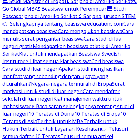
🏛 Studi Magister di Eropa
🗽 Sarjana di Amerika Serikat
🌎
Go Global MBA
💃 Beasiswa untuk Perempuan
🌉 Studi
Pascasarjana di Amerika Serikat
🔬 Sarjana jurusan STEM
👉 Selengkapnya tentang beasiswa educations.com
Cara
mendapatkan beasiswa
Cara mengajukan beasiswa
Cara
menulis surat pengantar beasiswa
Cara studi di luar
negeri gratis
Mendapatkan beasiswa atletik di Amerika
Serikat
Kiat untuk mendapatkan Beasiswa Swedish
Institute
👉 Lihat semua kiat beasiswa
Cari beasiswa
Cara studi di luar negeri
Apakah studi menghasilkan
manfaat yang sebanding dengan upaya yang
dicurahkan?
Negara-negara termurah di Eropa
Surat
motivasi untuk studi di luar negeri
Cara mendaftar
sekolah di luar negeri
Kiat manajemen waktu untuk
mahasiswa
👉 Baca saran selengkapnya tentang studi di
luar negeri
10 Teratas di Dunia
10 Teratas di Eropa
10
Teratas di Asia
Terbaik untuk MBA
Terbaik untuk
Hukum
Terbaik untuk Layanan Kesehatan
👉 Telusuri
semua daftar 10 Teratas
Telusuri semua artikel