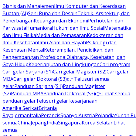
Bisnis dan Manajemen
Ilmu Komputer dan Kecerdasan
Buatan (AI)
Seni Rupa dan Desain
Teknik, Arsitektur, dan
Penerbangan
Keuangan dan Ekonomi
Perhotelan dan
Pariwisata
Humaniora
Hukum dan Ilmu Sosial
Matematika
dan Ilmu Fisika
Media dan Pemasaran
Kedokteran dan
Ilmu Kesehatan
Ilmu Alam dan Hayati
Psikologi dan
Kesehatan Mental
Keterampilan, Pendidikan, dan
Pengembangan Profesional
Olahraga, Kesehatan, dan
Gaya Hidup
Keberlanjutan dan Lingkungan
Cari program
Cari gelar Sarjana (S1)
Cari gelar Magister (S2)
Cari gelar
MBA
Cari gelar Doktoral (S3)
👉 Telusuri semua
gelar
Panduan Sarjana (S1)
Panduan Magister
(S2)
Panduan MBA
Panduan Doktoral (S3)
👉 Lihat semua
panduan gelar
Telusuri gelar kesarjanaan
Amerika Serikat
Britania
Raya
Jerman
Italia
Perancis
Spanyol
Austria
Polandia
Yunani
R
semua
China
Jepang
India
Singapura
Korea Selatan
Lihat
semua