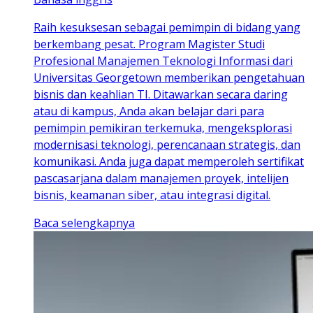
Raih kesuksesan sebagai pemimpin di bidang yang
berkembang pesat. Program Magister Studi
Profesional Manajemen Teknologi Informasi dari
Universitas Georgetown memberikan pengetahuan
bisnis dan keahlian TI. Ditawarkan secara daring
atau di kampus, Anda akan belajar dari para
pemimpin pemikiran terkemuka, mengeksplorasi
modernisasi teknologi, perencanaan strategis, dan
komunikasi. Anda juga dapat memperoleh sertifikat
pascasarjana dalam manajemen proyek, intelijen
bisnis, keamanan siber, atau integrasi digital.
Baca selengkapnya