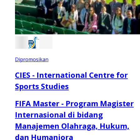
Dipromosikan
CIES - International Centre for
Sports Studies
FIFA Master - Program Magister
Internasional di bidang
Manajemen Olahraga, Hukum,
dan Humaniora