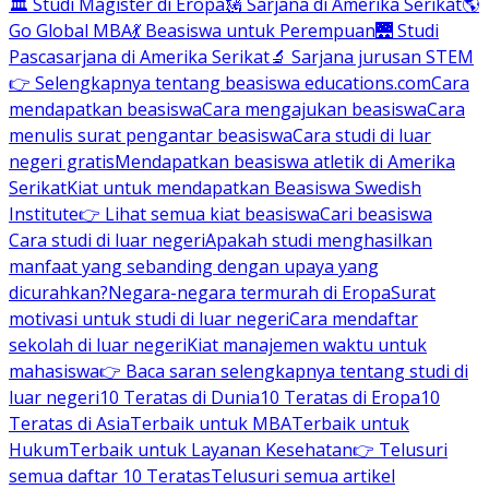
🏛 Studi Magister di Eropa
🗽 Sarjana di Amerika Serikat
🌎
Go Global MBA
💃 Beasiswa untuk Perempuan
🌉 Studi
Pascasarjana di Amerika Serikat
🔬 Sarjana jurusan STEM
👉 Selengkapnya tentang beasiswa educations.com
Cara
mendapatkan beasiswa
Cara mengajukan beasiswa
Cara
menulis surat pengantar beasiswa
Cara studi di luar
negeri gratis
Mendapatkan beasiswa atletik di Amerika
Serikat
Kiat untuk mendapatkan Beasiswa Swedish
Institute
👉 Lihat semua kiat beasiswa
Cari beasiswa
Cara studi di luar negeri
Apakah studi menghasilkan
manfaat yang sebanding dengan upaya yang
dicurahkan?
Negara-negara termurah di Eropa
Surat
motivasi untuk studi di luar negeri
Cara mendaftar
sekolah di luar negeri
Kiat manajemen waktu untuk
mahasiswa
👉 Baca saran selengkapnya tentang studi di
luar negeri
10 Teratas di Dunia
10 Teratas di Eropa
10
Teratas di Asia
Terbaik untuk MBA
Terbaik untuk
Hukum
Terbaik untuk Layanan Kesehatan
👉 Telusuri
semua daftar 10 Teratas
Telusuri semua artikel