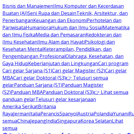
Bisnis dan Manajemen
Ilmu Komputer dan Kecerdasan
Buatan (AI)
Seni Rupa dan Desain
Teknik, Arsitektur, dan
Penerbangan
Keuangan dan Ekonomi
Perhotelan dan
Pariwisata
Humaniora
Hukum dan Ilmu Sosial
Matematika
dan Ilmu Fisika
Media dan Pemasaran
Kedokteran dan
Ilmu Kesehatan
Ilmu Alam dan Hayati
Psikologi dan
Kesehatan Mental
Keterampilan, Pendidikan, dan
Pengembangan Profesional
Olahraga, Kesehatan, dan
Gaya Hidup
Keberlanjutan dan Lingkungan
Cari program
Cari gelar Sarjana (S1)
Cari gelar Magister (S2)
Cari gelar
MBA
Cari gelar Doktoral (S3)
👉 Telusuri semua
gelar
Panduan Sarjana (S1)
Panduan Magister
(S2)
Panduan MBA
Panduan Doktoral (S3)
👉 Lihat semua
panduan gelar
Telusuri gelar kesarjanaan
Amerika Serikat
Britania
Raya
Jerman
Italia
Perancis
Spanyol
Austria
Polandia
Yunani
R
semua
China
Jepang
India
Singapura
Korea Selatan
Lihat
semua