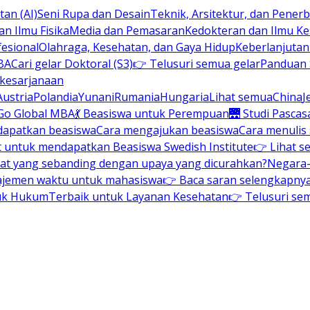
an (AI)
Seni Rupa dan Desain
Teknik, Arsitektur, dan Pene
n Ilmu Fisika
Media dan Pemasaran
Kedokteran dan Ilmu K
esional
Olahraga, Kesehatan, dan Gaya Hidup
Keberlanjuta
BA
Cari gelar Doktoral (S3)
👉 Telusuri semua gelar
Panduan S
 kesarjanaan
Austria
Polandia
Yunani
Rumania
Hungaria
Lihat semua
China
J
Go Global MBA
💃 Beasiswa untuk Perempuan
🌉 Studi Pascas
dapatkan beasiswa
Cara mengajukan beasiswa
Cara menulis
t untuk mendapatkan Beasiswa Swedish Institute
👉 Lihat s
at yang sebanding dengan upaya yang dicurahkan?
Negara-
ajemen waktu untuk mahasiswa
👉 Baca saran selengkapnya 
uk Hukum
Terbaik untuk Layanan Kesehatan
👉 Telusuri se