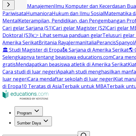
Bisnis dan Manajemen
Ilmu Komputer dan Kecerdasan Buat
Pariwisata
Humaniora
Hukum dan Ilmu Sosial
Matematika da
Mental
Keterampilan, Pendidikan, dan Pengembangan Prof
Cari gelar Sarjana (S1)
Cari gelar Magister (S2)
Cari gelar M
Doktoral (S3)
👉 Lihat semua panduan gelar
Telusuri gelar
Amerika Serikat
Britania Raya
Jerman
Italia
Perancis
Spanyol
🏛 Studi Magister di Eropa
🗽 Sarjana di Amerika Serikat
🌎 
Selengkapnya tentang beasiswa educations.com
Cara men
gratis
Mendapatkan beasiswa atletik di Amerika Serikat
Kia
Cara studi di luar negeri
Apakah studi menghasilkan manfa
luar negeri
Cara mendaftar sekolah di luar negeri
Kiat man
di Eropa
10 Teratas di Asia
Terbaik untuk MBA
Terbaik unt
Program
Sumber Daya