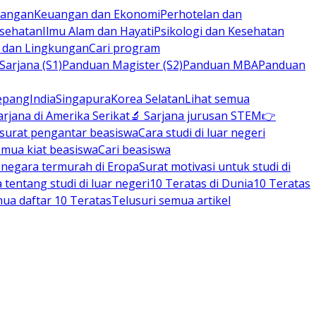
rbangan
Keuangan dan Ekonomi
Perhotelan dan
esehatan
Ilmu Alam dan Hayati
Psikologi dan Kesehatan
n dan Lingkungan
Cari program
arjana (S1)
Panduan Magister (S2)
Panduan MBA
Panduan
epang
India
Singapura
Korea Selatan
Lihat semua
arjana di Amerika Serikat
🔬 Sarjana jurusan STEM
👉
 surat pengantar beasiswa
Cara studi di luar negeri
emua kiat beasiswa
Cari beasiswa
negara termurah di Eropa
Surat motivasi untuk studi di
tentang studi di luar negeri
10 Teratas di Dunia
10 Teratas
mua daftar 10 Teratas
Telusuri semua artikel