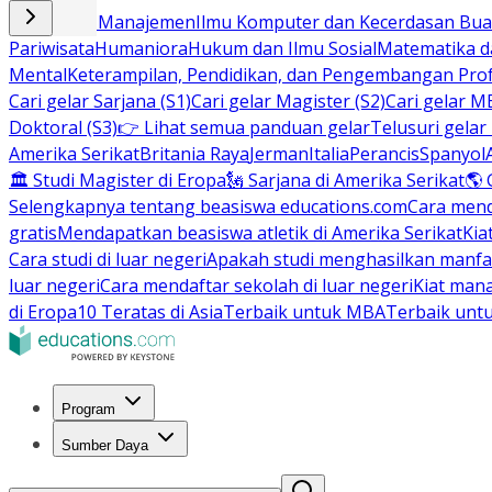
Bisnis dan Manajemen
Ilmu Komputer dan Kecerdasan Buat
Pariwisata
Humaniora
Hukum dan Ilmu Sosial
Matematika da
Mental
Keterampilan, Pendidikan, dan Pengembangan Prof
Cari gelar Sarjana (S1)
Cari gelar Magister (S2)
Cari gelar M
Doktoral (S3)
👉 Lihat semua panduan gelar
Telusuri gelar
Amerika Serikat
Britania Raya
Jerman
Italia
Perancis
Spanyol
🏛 Studi Magister di Eropa
🗽 Sarjana di Amerika Serikat
🌎 
Selengkapnya tentang beasiswa educations.com
Cara men
gratis
Mendapatkan beasiswa atletik di Amerika Serikat
Kia
Cara studi di luar negeri
Apakah studi menghasilkan manfa
luar negeri
Cara mendaftar sekolah di luar negeri
Kiat man
di Eropa
10 Teratas di Asia
Terbaik untuk MBA
Terbaik unt
Program
Sumber Daya