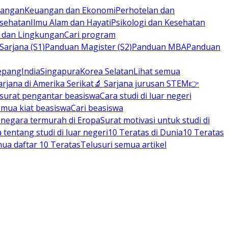
rbangan
Keuangan dan Ekonomi
Perhotelan dan
esehatan
Ilmu Alam dan Hayati
Psikologi dan Kesehatan
n dan Lingkungan
Cari program
arjana (S1)
Panduan Magister (S2)
Panduan MBA
Panduan
epang
India
Singapura
Korea Selatan
Lihat semua
arjana di Amerika Serikat
🔬 Sarjana jurusan STEM
👉
 surat pengantar beasiswa
Cara studi di luar negeri
emua kiat beasiswa
Cari beasiswa
negara termurah di Eropa
Surat motivasi untuk studi di
tentang studi di luar negeri
10 Teratas di Dunia
10 Teratas
mua daftar 10 Teratas
Telusuri semua artikel