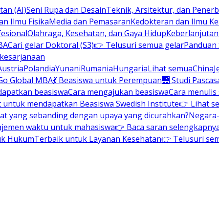
an (AI)
Seni Rupa dan Desain
Teknik, Arsitektur, dan Pene
n Ilmu Fisika
Media dan Pemasaran
Kedokteran dan Ilmu K
esional
Olahraga, Kesehatan, dan Gaya Hidup
Keberlanjuta
BA
Cari gelar Doktoral (S3)
👉 Telusuri semua gelar
Panduan S
 kesarjanaan
Austria
Polandia
Yunani
Rumania
Hungaria
Lihat semua
China
J
Go Global MBA
💃 Beasiswa untuk Perempuan
🌉 Studi Pascas
dapatkan beasiswa
Cara mengajukan beasiswa
Cara menulis
t untuk mendapatkan Beasiswa Swedish Institute
👉 Lihat s
at yang sebanding dengan upaya yang dicurahkan?
Negara-
ajemen waktu untuk mahasiswa
👉 Baca saran selengkapnya 
uk Hukum
Terbaik untuk Layanan Kesehatan
👉 Telusuri se