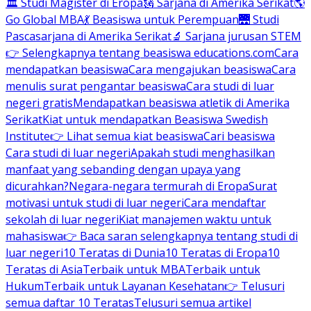
🏛 Studi Magister di Eropa
🗽 Sarjana di Amerika Serikat
🌎
Go Global MBA
💃 Beasiswa untuk Perempuan
🌉 Studi
Pascasarjana di Amerika Serikat
🔬 Sarjana jurusan STEM
👉 Selengkapnya tentang beasiswa educations.com
Cara
mendapatkan beasiswa
Cara mengajukan beasiswa
Cara
menulis surat pengantar beasiswa
Cara studi di luar
negeri gratis
Mendapatkan beasiswa atletik di Amerika
Serikat
Kiat untuk mendapatkan Beasiswa Swedish
Institute
👉 Lihat semua kiat beasiswa
Cari beasiswa
Cara studi di luar negeri
Apakah studi menghasilkan
manfaat yang sebanding dengan upaya yang
dicurahkan?
Negara-negara termurah di Eropa
Surat
motivasi untuk studi di luar negeri
Cara mendaftar
sekolah di luar negeri
Kiat manajemen waktu untuk
mahasiswa
👉 Baca saran selengkapnya tentang studi di
luar negeri
10 Teratas di Dunia
10 Teratas di Eropa
10
Teratas di Asia
Terbaik untuk MBA
Terbaik untuk
Hukum
Terbaik untuk Layanan Kesehatan
👉 Telusuri
semua daftar 10 Teratas
Telusuri semua artikel