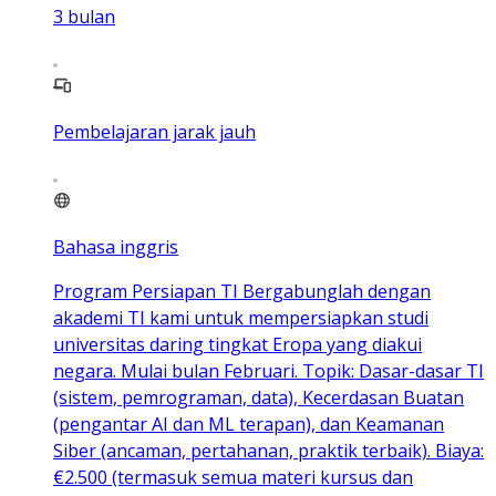
3
bulan
Pembelajaran jarak jauh
Bahasa inggris
Program Persiapan TI Bergabunglah dengan
akademi TI kami untuk mempersiapkan studi
universitas daring tingkat Eropa yang diakui
negara. Mulai bulan Februari. Topik: Dasar-dasar TI
(sistem, pemrograman, data), Kecerdasan Buatan
(pengantar AI dan ML terapan), dan Keamanan
Siber (ancaman, pertahanan, praktik terbaik). Biaya:
€2.500 (termasuk semua materi kursus dan