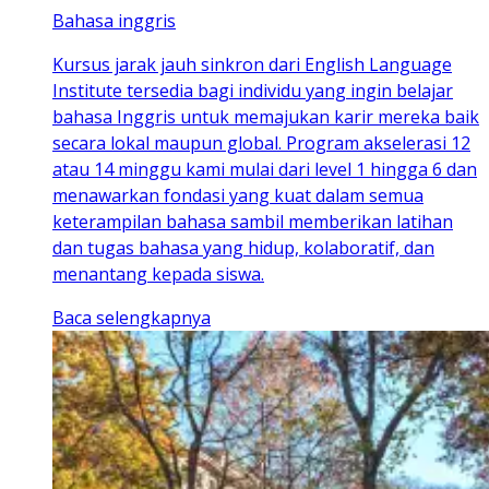
Bahasa inggris
Kursus jarak jauh sinkron dari English Language
Institute tersedia bagi individu yang ingin belajar
bahasa Inggris untuk memajukan karir mereka baik
secara lokal maupun global. Program akselerasi 12
atau 14 minggu kami mulai dari level 1 hingga 6 dan
menawarkan fondasi yang kuat dalam semua
keterampilan bahasa sambil memberikan latihan
dan tugas bahasa yang hidup, kolaboratif, dan
menantang kepada siswa.
Baca selengkapnya