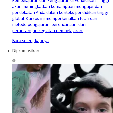
Pembelajaran dan Pengajaran di Pendidikan Tinggi
akan meningkatkan kemampuan mengajar dan
pendekatan Anda dalam konteks pendidikan tinggi
global. Kursus ini memperkenalkan teori dan
metode pengajaran, perencanaan, dan
perancangan kegiatan pembelajaran.
Baca selengkapnya
Dipromosikan