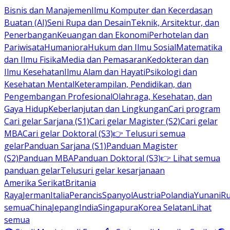
Bisnis dan Manajemen
Ilmu Komputer dan Kecerdasan
Buatan (AI)
Seni Rupa dan Desain
Teknik, Arsitektur, dan
Penerbangan
Keuangan dan Ekonomi
Perhotelan dan
Pariwisata
Humaniora
Hukum dan Ilmu Sosial
Matematika
dan Ilmu Fisika
Media dan Pemasaran
Kedokteran dan
Ilmu Kesehatan
Ilmu Alam dan Hayati
Psikologi dan
Kesehatan Mental
Keterampilan, Pendidikan, dan
Pengembangan Profesional
Olahraga, Kesehatan, dan
Gaya Hidup
Keberlanjutan dan Lingkungan
Cari program
Cari gelar Sarjana (S1)
Cari gelar Magister (S2)
Cari gelar
MBA
Cari gelar Doktoral (S3)
👉 Telusuri semua
gelar
Panduan Sarjana (S1)
Panduan Magister
(S2)
Panduan MBA
Panduan Doktoral (S3)
👉 Lihat semua
panduan gelar
Telusuri gelar kesarjanaan
Amerika Serikat
Britania
Raya
Jerman
Italia
Perancis
Spanyol
Austria
Polandia
Yunani
R
semua
China
Jepang
India
Singapura
Korea Selatan
Lihat
semua