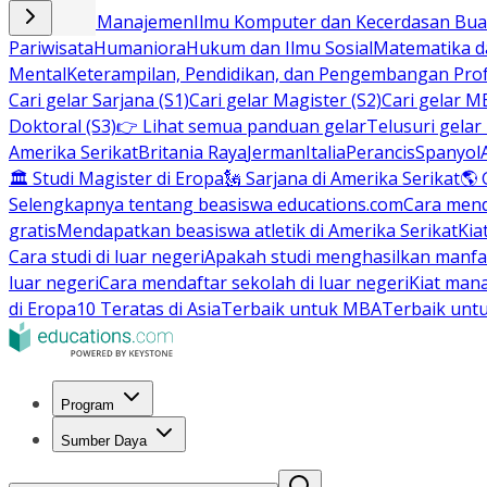
Bisnis dan Manajemen
Ilmu Komputer dan Kecerdasan Buat
Pariwisata
Humaniora
Hukum dan Ilmu Sosial
Matematika da
Mental
Keterampilan, Pendidikan, dan Pengembangan Prof
Cari gelar Sarjana (S1)
Cari gelar Magister (S2)
Cari gelar M
Doktoral (S3)
👉 Lihat semua panduan gelar
Telusuri gelar
Amerika Serikat
Britania Raya
Jerman
Italia
Perancis
Spanyol
🏛 Studi Magister di Eropa
🗽 Sarjana di Amerika Serikat
🌎 
Selengkapnya tentang beasiswa educations.com
Cara men
gratis
Mendapatkan beasiswa atletik di Amerika Serikat
Kia
Cara studi di luar negeri
Apakah studi menghasilkan manfa
luar negeri
Cara mendaftar sekolah di luar negeri
Kiat man
di Eropa
10 Teratas di Asia
Terbaik untuk MBA
Terbaik unt
Program
Sumber Daya