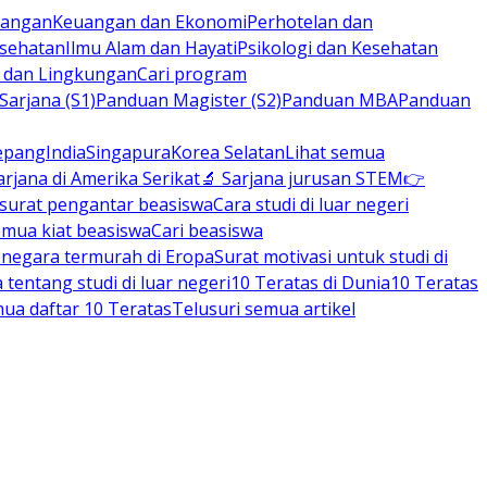
rbangan
Keuangan dan Ekonomi
Perhotelan dan
esehatan
Ilmu Alam dan Hayati
Psikologi dan Kesehatan
n dan Lingkungan
Cari program
arjana (S1)
Panduan Magister (S2)
Panduan MBA
Panduan
epang
India
Singapura
Korea Selatan
Lihat semua
arjana di Amerika Serikat
🔬 Sarjana jurusan STEM
👉
 surat pengantar beasiswa
Cara studi di luar negeri
emua kiat beasiswa
Cari beasiswa
negara termurah di Eropa
Surat motivasi untuk studi di
tentang studi di luar negeri
10 Teratas di Dunia
10 Teratas
mua daftar 10 Teratas
Telusuri semua artikel