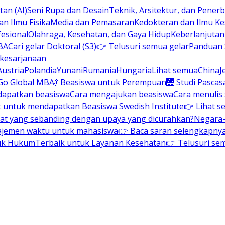
an (AI)
Seni Rupa dan Desain
Teknik, Arsitektur, dan Pene
n Ilmu Fisika
Media dan Pemasaran
Kedokteran dan Ilmu K
esional
Olahraga, Kesehatan, dan Gaya Hidup
Keberlanjuta
BA
Cari gelar Doktoral (S3)
👉 Telusuri semua gelar
Panduan S
 kesarjanaan
Austria
Polandia
Yunani
Rumania
Hungaria
Lihat semua
China
J
Go Global MBA
💃 Beasiswa untuk Perempuan
🌉 Studi Pascas
dapatkan beasiswa
Cara mengajukan beasiswa
Cara menulis
t untuk mendapatkan Beasiswa Swedish Institute
👉 Lihat s
at yang sebanding dengan upaya yang dicurahkan?
Negara-
ajemen waktu untuk mahasiswa
👉 Baca saran selengkapnya 
uk Hukum
Terbaik untuk Layanan Kesehatan
👉 Telusuri se